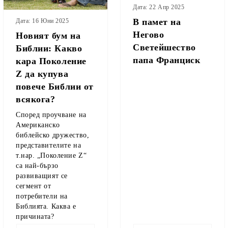
Дата: 22 Апр 2025
В памет на
Дата: 16 Юни 2025
Негово
Новият бум на
Светейшество
Библии: Какво
папа Франциск
кара Поколение
Z да купува
повече Библии от
всякога?
Според проучване на
Американско
библейско дружество,
прeдставителите на
т.нар. „Поколение Z“
са най-бързо
развиващият се
сегмент от
потребители на
Библията. Каква е
причината?