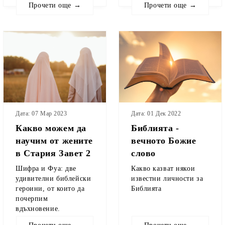
Прочети още →
Прочети още →
Дата: 01 Дек 2022
Дата: 07 Мар 2023
Библията -
Какво можем да
вечното Божие
научим от жените
слово
в Стария Завет 2
Какво казват някои
Шифра и Фуа: две
известни личности за
удивителни библейски
Библията
героини, от които да
почерпим
вдъхновение.