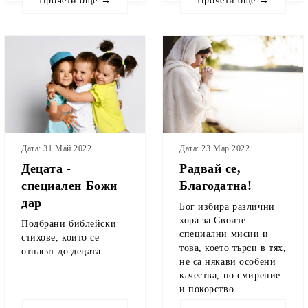
Прочети още →
Прочети още →
Дата: 31 Май 2022
Дата: 23 Мар 2022
Децата -
Радвай се,
специален Божи
Благодатна!
дар
Бог избира различни
хора за Своите
Подбрани библейски
специални мисии и
стихове, които се
това, което търси в тях,
отнасят до децата.
не са някави особени
качества, но смирение
и покорство.