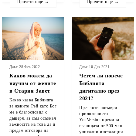
Прочети още →
Прочети още →
Дата: 10 Дек 2021
Дата: 28 Фев 2022
Четем ли повече
Какво можем да
Библията
научим от жените
дигитално през
в Стария Завет
2021?
Какво казва Библията
за жените Тъй като Бог
През този ноември
ме е благословил с
приложението
дъщеря, аз съм осъзнал
YouVersion премина
важността на това да ѝ
границата от 500 млн.
предам отговора на
уникални инсталации.