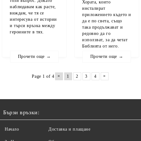
този въпрос. Докато
Хората, които
наблюдавам как расте,
инсталират
виждам, че тя се
приложението където и
интересува от истории
да е по света, също
и търси връзка между
така продължават и
героините в тях.
редовно да го
използват, за да четат
Библията от него.
Прочети още →
Прочети още →
«
»
Page 1 of 4
1
2
3
4
Бързи връзки:
Начало
Доставка и плащане