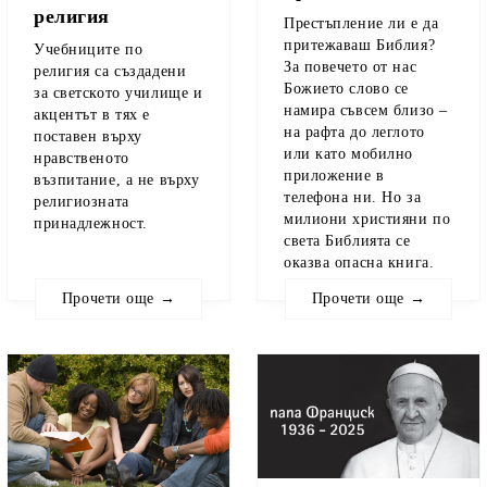
религия
Престъпление ли е да
притежаваш Библия?
Учебниците по
За повечето от нас
религия са създадени
Божието слово се
за светското училище и
намира съвсем близо –
акцентът в тях е
на рафта до леглото
поставен върху
или като мобилно
нравственото
приложение в
възпитание, а не върху
телефона ни. Но за
религиозната
милиони християни по
принадлежност.
света Библията се
оказва опасна книга.
Прочети още →
Прочети още →