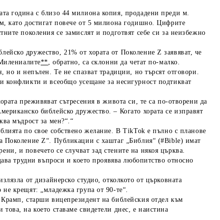
ата година с близо 44 милиона копия, продадени преди м.
ам, като достигат повече от 5 милиона годишно. Цифрите
стните поколения се замислят и подготвят себе си за неизбежно
лейско дружество, 21% от хората от Поколение Z заявяват, че
 Милениалите
**
, обратно, са склонни да четат по-малко.
, но и непълен. Те не спазват традиции, но търсят отговори.
ни конфликти и всеобщо усещане за несигурност подтикват
хората преживяват сътресения в живота си, те са по-отворени да
мериканско библейско дружество. – Когато хората се изправят
ква мъдрост за мен?“.“
иблията по свое собствено желание. В TikTok е пълно с планове
за Поколение Z“. Публикации с хаштаг „Библия“ (#Bible) имат
ни, и повечето се случват зад стените на някоя църква.
адава трудни въпроси и което проявява любопитство относно
.
излязла от дизайнерско студио, отколкото от църковната
 не крещят: „младежка група от 90-те“.
н Крамп, старши вицепрезидент на библейския отдел към
 това, на което ставаме свидетели днес, е наистина