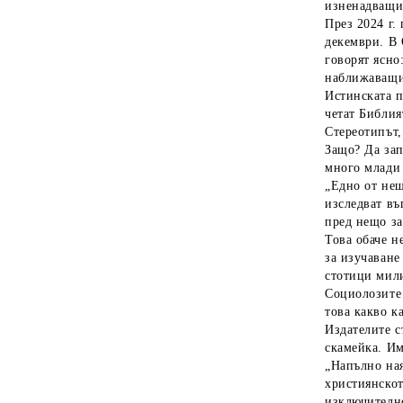
изненадващи 
През 2024 г.
декември. В 
говорят ясно
наближаващи
Истинската п
четат Библия
Стереотипът,
Защо? Да зап
много млади 
„Едно от нещ
изследват въ
пред нещо за
Това обаче н
за изучаване
стотици мили
Социолозите 
това какво к
Издателите с
скамейка. Им
„Напълно ная
християнскот
изключително