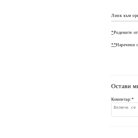
Линк към ор
*
Родените от
**
Наречени о
Остави м
Коментар:
*