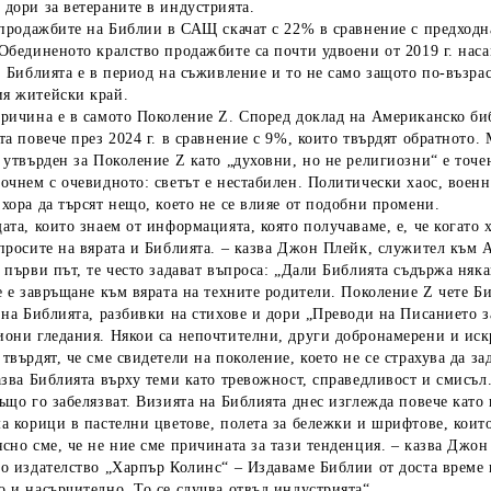
дори за ветераните в индустрията.
 продажбите на Библии в САЩ скачат с 22% в сравнение с предходн
Обединеното кралство продажбите са почти удвоени от 2019 г. нас
: Библията е в период на съживление и то не само защото по-възра
я житейски край.
ричина е в самото Поколение Z. Според доклад на Американско биб
та повече през 2024 г. в сравнение с 9%, които твърдят обратното.
 утвърден за Поколение Z като „духовни, но не религиозни“ е точен
очнем с очевидното: светът е нестабилен. Политически хаос, воен
хора да търсят нещо, което не се влияе от подобни промени.
ата, които знаем от информацията, която получаваме, е, че когато 
просите на вярата и Библията. – казва Джон Плейк, служител към А
 първи път, те често задават въпроса: „Дали Библията съдържа няка
е е завръщане към вярата на техните родители. Поколение Z чете Б
 на Библията, разбивки на стихове и дори „Преводи на Писанието 
они гледания. Някои са непочтителни, други добронамерени и искре
твърдят, че сме свидетели на поколение, което не се страхува да з
азва Библията върху теми като тревожност, справедливост и смисъл
ъщо го забелязват. Визията на Библията днес изглежда повече като 
а корици в пастелни цветове, полета за бележки и шрифтове, които
сно сме, че не ние сме причината за тази тенденция. – казва Джо
о издателство „Харпър Колинс“ – Издаваме Библии от доста време и
 и насърчително. То се случва отвъд индустрията“.