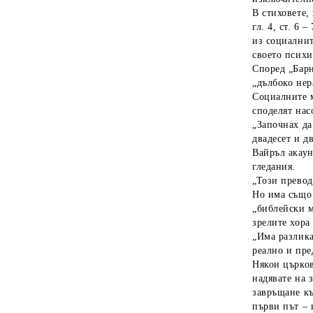
В стиховете,
гл. 4, ст. 6
из социалнит
своето психи
Според „Барн
„дълбоко нер
Социалните м
споделят нас
„Започнах да
двадесет и д
Вайръл акаун
гледания.
„Този превод
Но има също 
„библейски м
зрелите хора
„Има разлика
реално и пре
Някои църков
надявате на 
завръщане къ
първи път – 