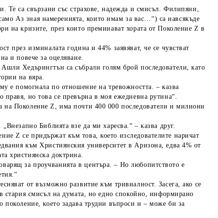
и. Те са свързани със страхове, надежда и смисъл. Филипяни,
о само Аз зная намеренията, които имам за вас…“) са навсякъде
ори на кризите, през които преминават хората от Поколение Z в
ост през изминалата година и 44% заявяват, че се чувстват
ина и повече за оцеляване.
и Ашли Хедърингтън са събрали голям брой последователи, като
тории на вяра.
 му е помогнала по отношение на тревожността. – казва
о правя, но това се превърна в моя ежедневна рутина“.
на на Поколение Z, има почти 400 000 последователи и милиони
 „Внезапно Библията взе да ми харесва.“ – казва друг.
ние Z се придържат към това, което изследователите наричат
ледвания към Християнския университет в Аризона, едва 4% от
ата християнска доктрина.
оварящ за проучванията в центъра. – Но любопитството е
етия.“
есняват от възможно развитие към тривиалност. Засега, ако се
е в стария смисъл на думата, но едно спокойно, информирано
о поколение, което задава трудни въпроси и – може би за