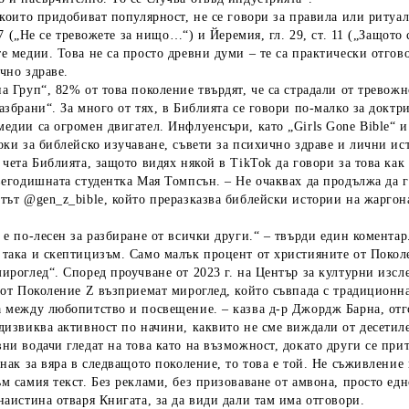
 които придобиват популярност, не се говори за правила или ритуал
 – 7 („Не се тревожете за нищо…“) и Йеремия, гл. 29, ст. 11 („Защот
е медии. Това не са просто древни думи – те са практически отгов
чно здраве.
а Груп“, 82% от това поколение твърдят, че са страдали от тревожн
азбрани“. За много от тях, в Библията се говори по-малко за доктр
едии са огромен двигател. Инфлуенсъри, като „Girls Gone Bible“ 
оки за библейско изучаване, съвети за психично здраве и лични ис
 чета Библията, защото видях някой в TikTok да говори за това как
вегодишната студентка Мая Томпсън. – Не очаквах да продължа да г
тът @gen_z_bible, който преразказва библейски истории на жарго
 е по-лесен за разбиране от всички други.“ – твърди един коментар.
така и скептицизъм. Само малък процент от християните от Поколе
ироглед“. Според проучване от 2023 г. на Център за културни изс
 от Поколение Z възприемат мироглед, който съвпада с традиционн
 между любопитство и посвещение. – казва д-р Джордж Барна, отг
дизвиква активност по начини, каквито не сме виждали от десетил
ни водачи гледат на това като на възможност, докато други се прит
знак за вяра в следващото поколение, то това е той. Не съживлени
м самия текст. Без реклами, без призоваване от амвона, просто едн
наистина отваря Книгата, за да види дали там има отговори.