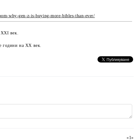
boom-why-gen-z-is-buying-more-bibles-than-ever/
 XXI век.
е години на XX век.
«
1
»