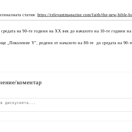
игиналната статия:
https://relevantmagazine.com/faith/the-new-bible-
 средата на 90-те години на XX век до началото на 10-те години на
ще „Поколение Y“, родени от началото на 80-те до средата на 90-т
нение/коментар