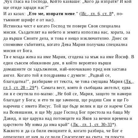
„Чух гласа на Господа, Който казваше: „Кого да изпратя? И кой
ще отиде заради нас?“
И аз казах: „
Ето ме, изпрати мене
.“ (
Ис., гл. 6, ст. 8
*, по-
тъмният шрифт е от нас).
Истинска чест е когато Господ ти повери Своя специална
мисия. Създателят на небето и земята използва нас, хората, за
да върши Своите дела, и това е нещо изключително. Днес си
спомняме събитията, когато Дева Мария получава специална
мисия от Бога.
Тя е млада жена на име Мария, сгодена за мъж на име Йосиф. В
един съвсем обикновен ден, в който вероятно върши
домашните си задължения, най-неочаквано пред нея застава
ангел. Когато той я поздравява с думите: „Радвай се,
благодатна!“, разбираме от текста, че това смущава Мария (
Лк.,
гл 1, ст. 28 - 29
*). Самата вест, която ѝ съобщава ангелът, едва
ли я е смутила по-малко: „Не бой се, Мария, защото ти намери
благодат у Бога; и ето ти ще заченеш, ще родиш Син и ще Го
наречеш с името Иисус. Той ще бъде велик и ще се нарече Син
на Всевишния, и ще Му даде Господ Бог престола на баща Му
Давид, и ще царува над потомците на Яков за вечни времена и
царството Му няма да има край“ (
Лк., гл. 1, ст. 30-33
*).
Каквото и да са били емоциите ѝ, когато разбира, че Бог е
определил от нея да се роди Спасителят на света, тя просто