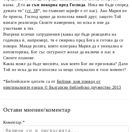
казва: „Ето
аз съм покорна пред Господа
. Нека ми бъде според
думата ти“ (
ст. 38
*, по-тъмният шрифт е от нас). Ако Мария не
бе приела, Господ щеше да използва някой друг, защото Той
винаги реализира Своите намерения, но иска и ние да
участваме в тях.
Въпреки всички затруднения (каква ще бъде реакцията на
годеника ѝ, например), тя е смирена пред Бога и готова да се
покори. Макар ролята, която изиграва Мария да е уникална и
неповторима, Бог със сигурност желае да включи и нас в
Своите планове.
Каква може да бъде мисията, към която Бог ви призовава? Дали
Той не иска да ви използва за нещо специално в този момент?
*Библейските цитати са от
Библия, нов превод от
оригиналните езици © Българско библейско дружество 2013
Остави мнение/коментар
Коментар:
*