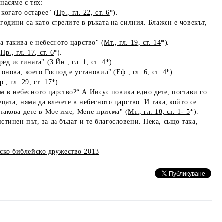
насяме с тях:
когато остарее" (
Пр., гл. 22, ст. 6
*).
 години са като стрелите в ръката на силния. Блажен е човекът,
а такива е небесното царство" (
Мт., гл. 19, ст. 14
*).
(
Пр., гл. 17, ст. 6
*).
ред истината" (
3 Йн., гл. 1, ст. 4
*).
 онова, което Господ е установил" (
Еф., гл. 6, ст. 4
*).
р., гл. 29, ст. 17
*).
м в небесното царство?“ А Иисус повика едно дете, постави го
ецата, няма да влезете в небесното царство. И така, който се
 такова дете в Мое име, Мене приема" (
Мт., гл. 18, ст. 1- 5
*).
стинен път, за да бъдат и те благословени. Нека, също така,
ско библейско дружество 2013