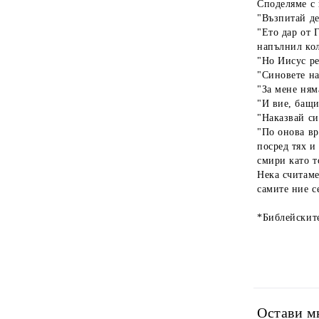
Споделяме с 
"Възпитай де
"Ето дар от 
напълнил кол
"Но Иисус ре
"Синовете на
"За мене ням
"И вие, бащи
"Наказвай си
"По онова вр
посред тях и
смири като т
Нека считаме
самите ние с
*Библейскит
Остави м