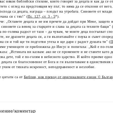
вас някои библейски стихове, които говорят за децата и как да се от
тето с оглед на предстоящия му път; то няма да се отклони от него, 
Господа са децата, награда – плодът на утробата. Синовете от млади
чана си с тях!" (
Пс. 127, ст. 3 - 5
*).
че: „Оставете децата и не им пречете да дойдат при Мене, защото н
 синовете са венец за старците и слава за децата са техните бащи" 
а по-голяма радост от тази – да чувам, че моите деца постъпват спо
те, не дразнете децата си, а ги възпитавайте с поука и съвет според
на си и той ще ти подготви утеха и ще дари с радост душата ти" (
П
еме учениците се приближиха до Иисус и попитаха: „Кой е по-голя
 каза: „Истината ви казвам: ако не се промените и не станете като д
ова дете, той е по-голям в небесното царство. И който приеме едно
 децата си благословение от Бога и ги възпитаваме в единствения и
е учим от тяхната искреност, неподправеност и незлобие.
е цитати са от
Библия, нов превод от оригиналните езици © Българ
нение/коментар