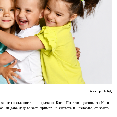
Автор:
ББД
ва, че поколението е награда от Бога! По тази причина за Него
с ни дава децата като пример на чистота и незлобие, от който