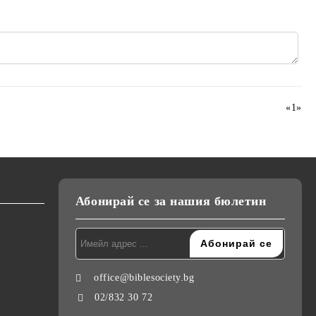
«
1
»
Абонирай се за нашия бюлетин
office@biblesociety.bg
02/832 30 72