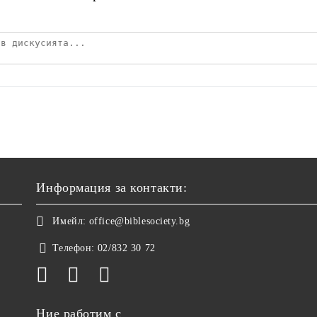
Информация за контакти:
Имейл:
office@biblesociety.bg
Телефон:
02/832 30 72
Ние работим с