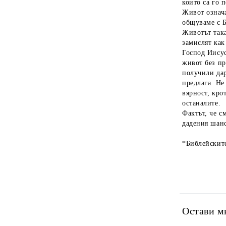
които са го 
Живот означа
общуваме с Б
Животът така
замислят как
Господ Иисус
живот без пр
получили дар
предлага. Не
вярност, крот
останалите.
Фактът, че с
дадения шан
*Библейскит
Остави м