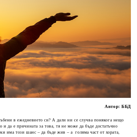
Автор:
ББД
ъбени в ежедневието си? А дали ни се случва понякога нещо
о и да е причината за това, тя не може да бъде достатъчно
еки има този шанс – да бъде жив – а голяма част от хората,