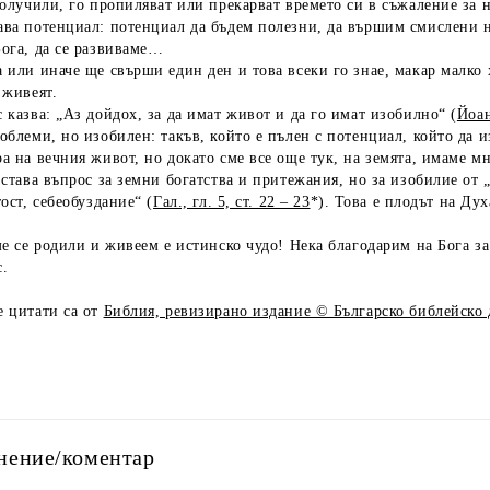
получили, го пропиляват или прекарват времето си в съжаление за 
ва потенциал: потенциал да бъдем полезни, да вършим смислени не
ога, да се развиваме…
 или иначе ще свърши един ден и това всеки го знае, макар малко х
 живеят.
 казва: „Аз дойдох, за да имат живот и да го имат изобилно“ (
Йоан
облеми, но изобилен: такъв, който е пълен с потенциал, който да 
а на вечния живот, но докато сме все още тук, на земята, имаме 
 става въпрос за земни богатства и притежания, но за изобилие от 
ост, себеобуздание“ (
Гал., гл. 5, ст. 22 – 23
*). Това е плодът на Дух
ме се родили и живеем е истинско чудо! Нека благодарим на Бога з
с.
е цитати са от
Библия, ревизирано издание © Българско библейско 
нение/коментар