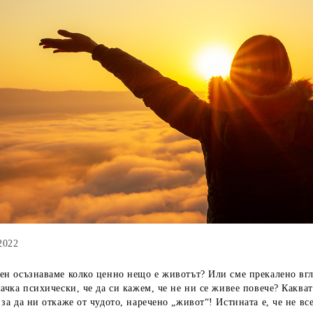
2022
ен осъзнаваме колко ценно нещо е животът? Или сме прекалено вгл
мачка психически, че да си кажем, че не ни се живее повече? Какват
 за да ни откаже от чудото, наречено „живот“! Истината е, че не вс