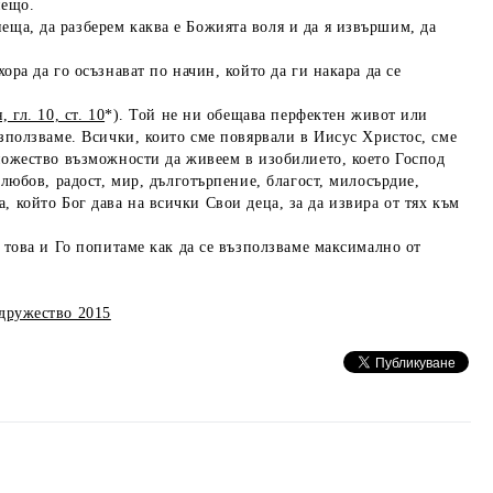
нещо.
ща, да разберем каква е Божията воля и да я извършим, да
ора да го осъзнават по начин, който да ги накара да се
, гл. 10, ст. 10
*). Той не ни обещава перфектен живот или
използваме. Всички, които сме повярвали в Иисус Христос, сме
множество възможности да живеем в изобилието, което Господ
„любов, радост, мир, дълготърпение, благост, милосърдие,
а, който Бог дава на всички Свои деца, за да извира от тях към
а това и Го попитаме как да се възползваме максимално от
дружество 2015