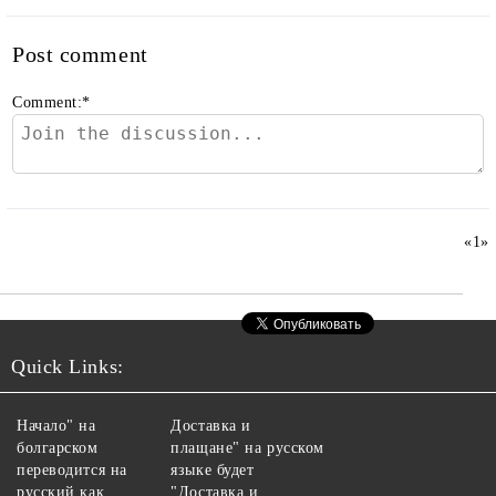
Post comment
Comment:
*
«
1
»
Quick Links:
Начало" на
Доставка и
болгарском
плащане" на русском
переводится на
языке будет
русский как
"Доставка и