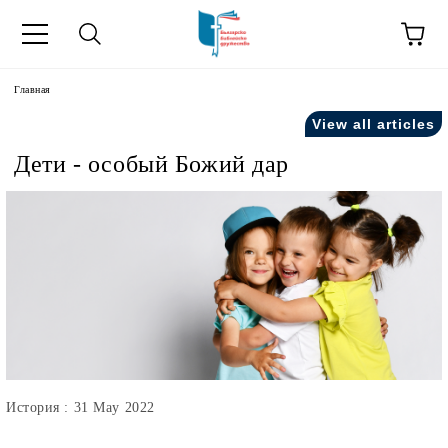
зык
Главная
View all articles
усский как
Дети - особый Божий дар
ния".
на русский как
История : 31 May 2022