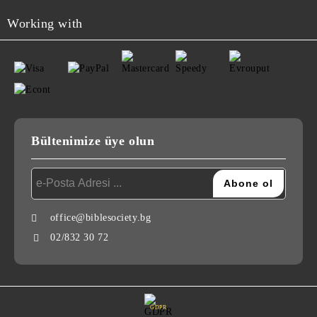
Working with
Bültenimize üye olun
office@biblesociety.bg
02/832 30 72
GDPR