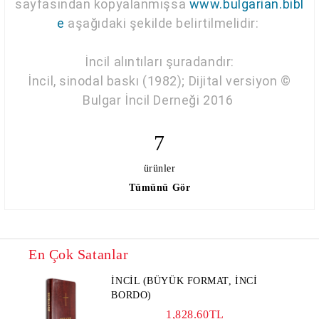
sayfasından kopyalanmışsa
www.bulgarian.bibl
e
aşağıdaki şekilde belirtilmelidir:
İncil alıntıları şuradandır:
İncil, sinodal baskı (1982); Dijital versiyon ©
Bulgar İncil Derneği 2016
7
ürünler
Tümünü Gör
En Çok Satanlar
İNCİL (BÜYÜK FORMAT, İNCİ
BORDO)
1,828.60TL