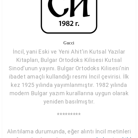
Gucci
İncil, yani Eski ve Yeni Ahit'in Kutsal Yazılar
Kitapları, Bulgar Ortodoks Kilisesi Kutsal
Sinod'unun yayını. Bulgar Ortodoks Kilisesi'nin
ibadet amaçlı kullandığı resmi İncil çevirisi. İlk
kez 1925 yılında yayımlanmıştır. 1982 yılında
modern Bulgar yazım kurallarına uygun olarak
yeniden basılmıştır.
*********
Alıntılama durumunda, eğer alıntı İncil metinleri