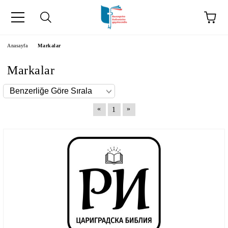
Anasayfa
Markalar
Markalar
«
»
1
kip" на турски.
şiler" in Turkish.