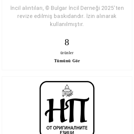
İncil alıntıları, © Bulgar İncil Derneği 2025'ten
revize edilmiş baskıdandır. İzin alınarak
kullanılmıştır.
8
ürünler
Tümünü Gör