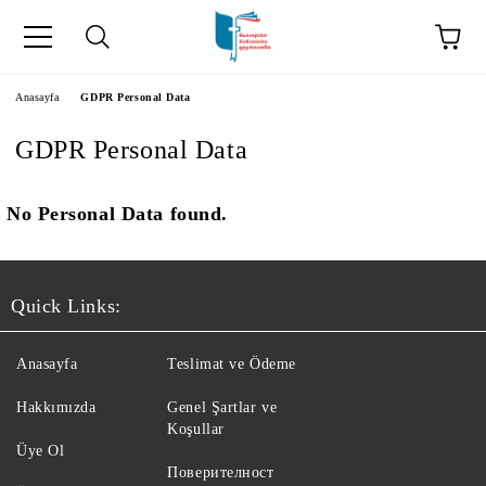
Anasayfa
GDPR Personal Data
GDPR Personal Data
No Personal Data found.
Quick Links:
kip" на турски.
Anasayfa
Teslimat ve Ödeme
şiler" in Turkish.
Hakkımızda
Genel Şartlar ve
Koşullar
Üye Ol
Поверителност