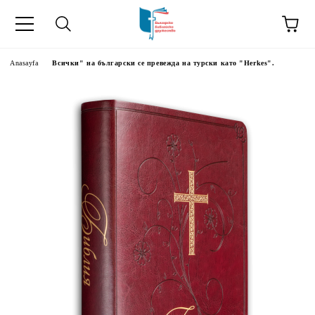
Anasayfa
Всички" на български се превежда на турски като "Herkes".
kip" на турски.
şiler" in Turkish.