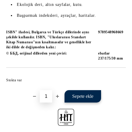
Ekolojik deri, altın sayfalar, kutu.
Başparmak indeksleri, ayraçlar, haritalar.
ISBN" ifadesi, Bulgarca ve Türkçe dillerinde aynı
9789548968669
şekilde kullanılır. ISBN, "Uluslararası Standart
Kitap Numarası"nın kısaltmasıdır ve genellikle her
iki dilde de değişmeden kalır.:
© ББД, orijinal dillerden yeni çeviri:
ebatlar
237/175/30 mm
İstek listene ekle
Stokta var