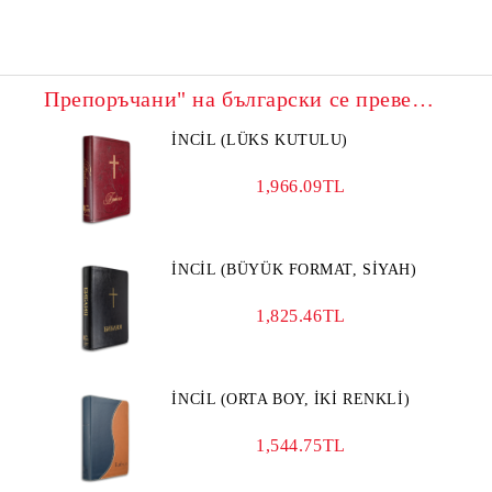
Препоръчани" на български се превежда на турски като "Önerilen".
İNCİL (LÜKS KUTULU)
1,966.09TL
İNCİL (BÜYÜK FORMAT, SİYAH)
1,825.46TL
İNCİL (ORTA BOY, İKİ RENKLİ)
1,544.75TL