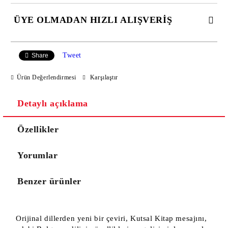
ÜYE OLMADAN HIZLI ALIŞVERİŞ
JUST 2 ALANLAR TO FİLL İN
Tweet
Share
Ürün Değerlendirmesi
Karşılaştır
I agree to
Privacy Policy
Detaylı açıklama
Gün içerisinde sizinle irtibata geçeceğiz.
Özellikler
Yorumlar
Benzer ürünler
Orijinal dillerden yeni bir çeviri, Kutsal Kitap mesajını,