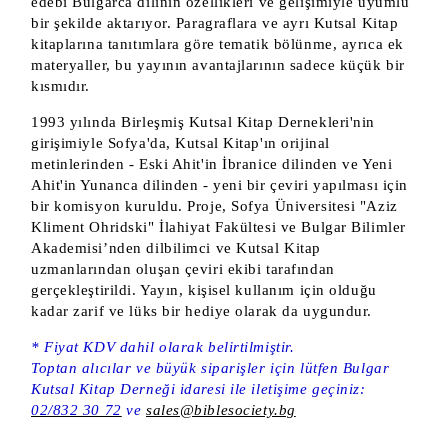
edebi Bulgarca dilinin özellikleri ve gelişimiyle uyumlu
bir şekilde aktarıyor. Paragraflara ve ayrı Kutsal Kitap
kitaplarına tanıtımlara göre tematik bölünme, ayrıca ek
materyaller, bu yayının avantajlarının sadece küçük bir
kısmıdır.
1993 yılında Birleşmiş Kutsal Kitap Dernekleri'nin
girişimiyle Sofya'da, Kutsal Kitap'ın orijinal
metinlerinden - Eski Ahit'in İbranice dilinden ve Yeni
Ahit'in Yunanca dilinden - yeni bir çeviri yapılması için
bir komisyon kuruldu. Proje, Sofya Üniversitesi "Aziz
Kliment Ohridski" İlahiyat Fakültesi ve Bulgar Bilimler
Akademisi’nden dilbilimci ve Kutsal Kitap
uzmanlarından oluşan çeviri ekibi tarafından
gerçekleştirildi. Yayın, kişisel kullanım için olduğu
kadar zarif ve lüks bir hediye olarak da uygundur.
* Fiyat KDV dahil olarak belirtilmiştir.
Toptan alıcılar ve büyük siparişler için lütfen Bulgar
Kutsal Kitap Derneği idaresi ile iletişime geçiniz:
02/832 30 72
ve
sales@biblesociety.bg