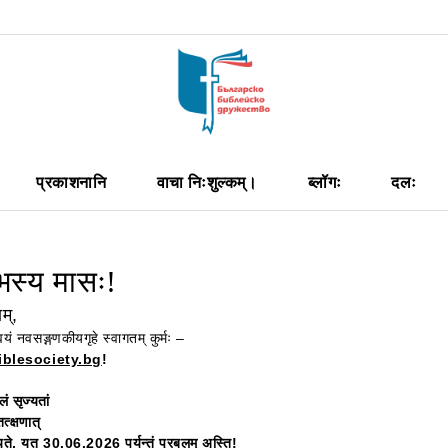
प्रकाशनानि
वाचा निःशुल्कम्।
ब्लॉगः
दलः
ंभस्य मासः!
म्,
यं नवसङ्गणकीयगृहे स्वागतम् कुर्मः –
blesociety.bg
!
लं सृज्यतां
त्क्षणात्
े, यत् 30.06.2026 पर्यन्तं प्रबलम् अस्ति!