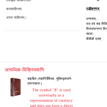
परिष्कृत संस्करणानि
पञ्जीकरणम्
बालसाहित्यम्
अपरा साहित्यम्।
धन्यवादः,
यत् वयं सह मिलित
दिव्यवचनस्य वितर
सादरं,
बीबीडी दलम्
अत्यधिक-विक्रियमाणि
बाइबिल (महानिर्देशिका, मुक्तिकृतवर्णः
दारुणकायः)
The symbol "$" is used
universally as a
representation of currency
and does not have a direct