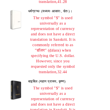
translation,41.28
धर्मग्रन्थः (मध्यमः आकारः, श्वेतः)।
The symbol "$" is used
universally as a
representation of currency
and does not have a direct
translation in Sanskrit. It is
commonly referred to as
"डॉलर" (ḍālara) when
specifying the U.S. dollar.
However, since you
requested only the symbol
translation,32.44
बाइबिल (महान प्रारूप, कृष्ण)
The symbol "$" is used
universally as a
representation of currency
and does not have a direct
translation in Sanskrit. It is