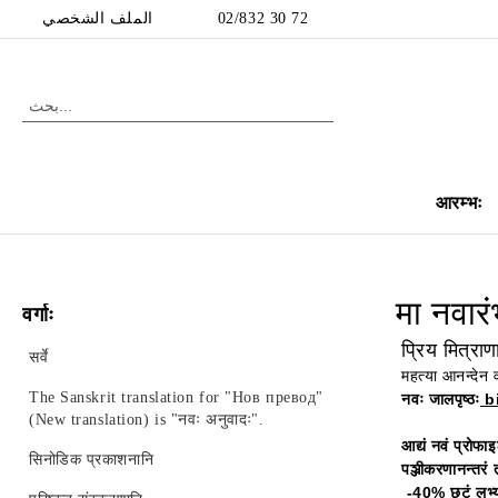
الملف الشخصي
02/832 30 72
आरम्भः
मा नवार
वर्गाः
प्रिय मित्राणा
सर्वे
महत्या आनन्देन व
The Sanskrit translation for "Нов превод"
नवः जालपृष्ठः
bi
(New translation) is "नवः अनुवादः".
आद्यं नवं प्रोफाइ
सिनोडिक प्रकाशनानि
पञ्जीकरणानन्तरं त
-40% छूटं लभ्यत