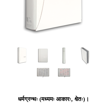
धर्मग्रन्थः (मध्यमः आकारः, श्वेतः)।