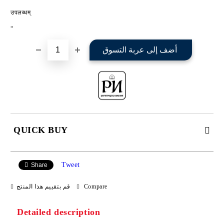
उपलब्धम्
“
QUICK BUY
JUST 2 FIELDS TO FILL IN
Tweet
Share
قم بتقييم هذا المنتج
Compare
I agree to
Privacy Policy
Detailed description