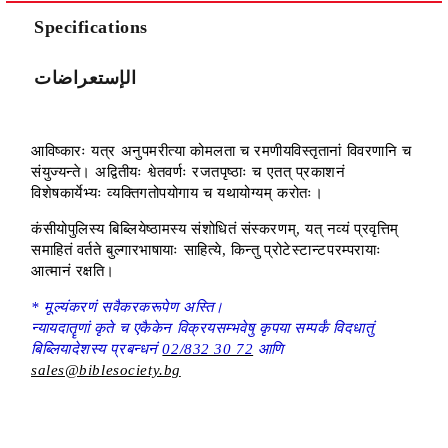
We will contact you to finalize the order
Specifications
الإستعراضات
आविष्कारः यत्र अनुपमरीत्या कोमलता च रमणीयविस्तृतानां विवरणानि च
संयुज्यन्ते। अद्वितीयः श्वेतवर्णः रजतपृष्ठाः च एतत् प्रकाशनं
विशेषकार्येभ्यः व्यक्तिगतोपयोगाय च यथायोग्यम् करोतः।
कंसीयोपुलिस्य बिब्लियेष्ठामस्य संशोधितं संस्करणम्, यत् नव्यं प्रवृत्तिम्
समाहितं वर्तते बुल्गारभाषायाः साहित्ये, किन्तु प्रोटेस्टान्टपरम्परायाः
आत्मानं रक्षति।
* मूल्यंकरणं सवैकरकरूपेण अस्ति।
न्यायदातॄणां कृते च एकैकेन विक्रयसम्भवेषु कृपया सम्पर्कं विदधातुं
बिब्लियादेशस्य प्रबन्धनं
02/832 30 72
आणि
sales@biblesociety.bg