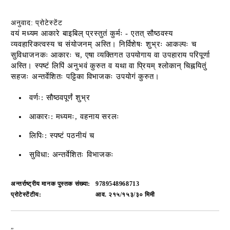
अनुवाद: प्रोटेस्टेंट
वयं मध्यम आकारे बाइबिल् प्रस्तुतं कुर्मः - एतत् सौष्ठवस्य
व्यवहारिकत्वस्य च संयोजनम् अस्ति। निर्विशेषः शुभ्रः आकल्पः च
सुविधाजनकः आकारः च, एषा व्यक्तिगत उपयोगाय वा उपहाराय परिपूर्णा
अस्ति। स्पष्टं लिपिं अनुभवं कुरुत व यथा वा प्रियम् श्लोकान् चिह्नयितुं
सहजः अन्तर्वेशितः पट्टिका विभाजकः उपयोगं कुरुत।
वर्णः: सौष्ठवपूर्णं शुभ्र
आकारः: मध्यमः, वहनाय सरलः
लिपिः: स्पष्टं पठनीयं च
सुविधा: अन्तर्वेशितः विभाजकः
अन्तर्राष्ट्रीय मानक पुस्तक संख्या:
9789548968713
प्रोटेस्टेंटीय:
आव. २१५/१५३/३० मिमी
„
أضف إلى قائمة الأمنيات