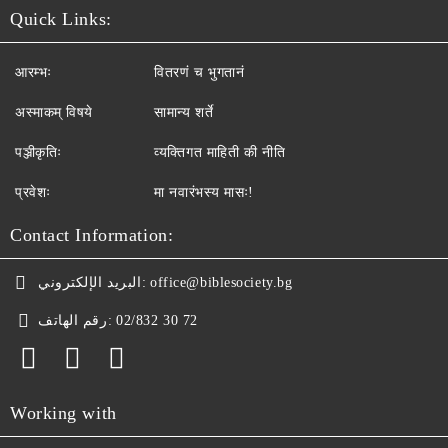
Quick Links:
आरम्भः
वितरणं च भुगतानं
अस्माकम् विषये
सामान्य शर्ते
पञ्जीकृतिः
व्यक्तिगत माहिती की नीति
प्रवेशः
मा नवारंभस्य मासः!
Contact Information:
البريد الإلكتروني:
office@biblesociety.bg
رقم الهاتف:
02/832 30 72
Working with