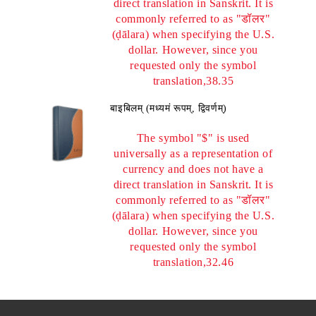
direct translation in Sanskrit. It is
commonly referred to as "डॉलर"
(ḍālara) when specifying the U.S.
dollar. However, since you
requested only the symbol
translation,38.35
बाइबिलम् (मध्यमं रूपम्, द्विवर्णम्)
The symbol "$" is used
universally as a representation of
currency and does not have a
direct translation in Sanskrit. It is
commonly referred to as "डॉलर"
(ḍālara) when specifying the U.S.
dollar. However, since you
requested only the symbol
translation,32.46