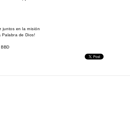
r juntos en la misión
la Palabra de Dios!
,
e BBD