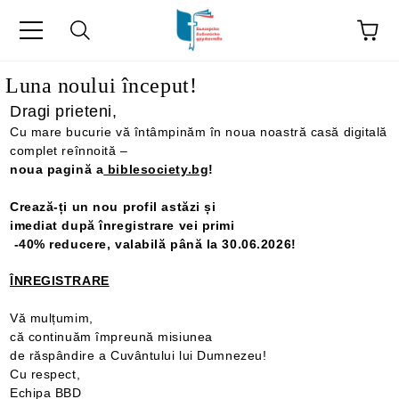
ă
Luna noului început!
Dragi prieteni,
Cu mare bucurie vă întâmpinăm în noua noastră casă digitală
complet reînnoită –
noua pagină a
biblesociety.bg
!
Crează-ți un nou profil astăzi și
imediat după înregistrare vei primi
-40% reducere, valabilă până la 30.06.2026!
ÎNREGISTRARE
Vă mulțumim,
că continuăm împreună misiunea
de răspândire a Cuvântului lui Dumnezeu!
Cu respect,
Echipa BBD