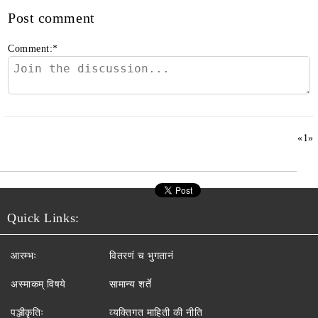
Post comment
Comment:
*
«
1
»
Quick Links:
आरम्भः
वितरणं च भुगतानं
अस्माकम् विषये
सामान्य शर्ते
पञ्जीकृतिः
व्यक्तिगत माहिती की नीति