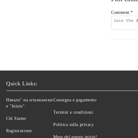
Comment:
*
Quick Links:
Начало" на италиански
Consegna e pagamento
е "Inizio".
Termini e condizioni
Chi Siamo
Politica sulla privacy
Registrazione
Mese del nuovo inizio!