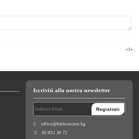
«
1
»
Iscriviti alla nostra newsletter
office@biblesociety.bg
02/832 30 72