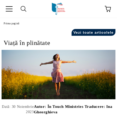
ă
Prima pagină
Vezi toate articolele
Viață în plinătate
Autor:
În Touch Ministries Traducere: Ina
Dată: 30 Noiembrie
2023
Gheorghieva