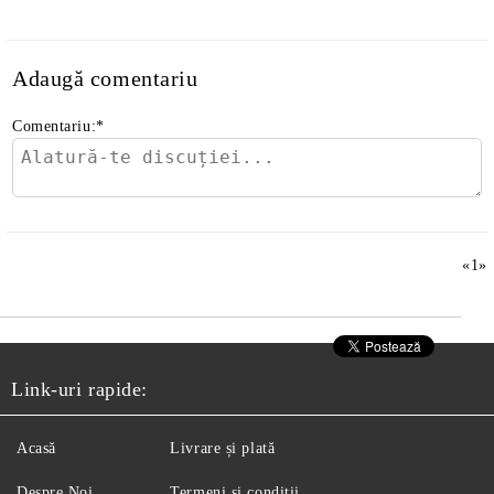
Adaugă comentariu
Comentariu:
*
«
1
»
Link-uri rapide:
Acasă
Livrare și plată
Despre Noi
Termeni și condiții