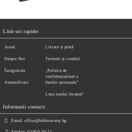
Link-uri rapide:
Acasă
Livrare și plată
Despre Noi
Termeni și condiții
Înregistrare
„Politica de
confidențialitate a
Autentificare
datelor personale”
Luna noului început!
Informatii contact:
Email:
office@biblesociety.bg
Telefon:
02/832 30 72