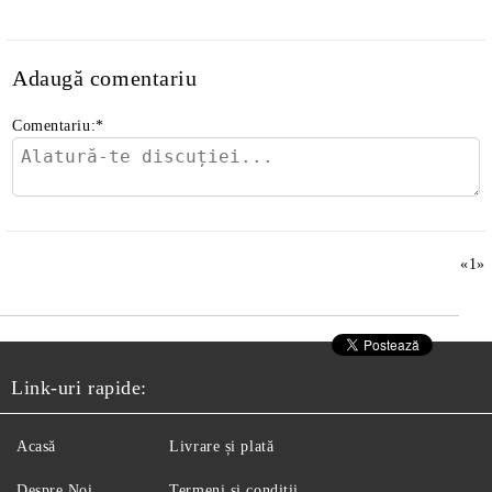
Adaugă comentariu
Comentariu:
*
«
1
»
Link-uri rapide:
Acasă
Livrare și plată
Despre Noi
Termeni și condiții