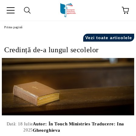
ă
Prima pagină
Vezi toate articolele
Credință de-a lungul secolelor
Autor:
În Touch Ministries Traducere: Ina
Dată: 18 Iulie
2025
Gheorghieva