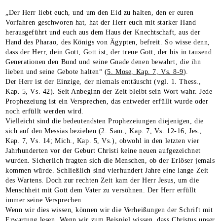
„Der Herr liebt euch, und um den Eid zu halten, den er euren
Vorfahren geschworen hat, hat der Herr euch mit starker Hand
herausgeführt und euch aus dem Haus der Knechtschaft, aus der
Hand des Pharao, des Königs von Ägypten, befreit. So wisse denn,
dass der Herr, dein Gott, Gott ist, der treue Gott, der bis in tausend
Generationen den Bund und seine Gnade denen bewahrt, die ihn
lieben und seine Gebote halten“ (
5. Mose, Kap. 7, Vs. 8-9
).
Der Herr ist der Einzige, der niemals enttäuscht (vgl. 1. Thess.,
Kap. 5, Vs. 42). Seit Anbeginn der Zeit bleibt sein Wort wahr. Jede
Prophezeiung ist ein Versprechen, das entweder erfüllt wurde oder
noch erfüllt werden wird.
Vielleicht sind die bedeutendsten Prophezeiungen diejenigen, die
sich auf den Messias beziehen (2. Sam., Kap. 7, Vs. 12-16; Jes.,
Kap. 7, Vs. 14; Mich., Kap. 5, Vs.), obwohl in den letzten vier
Jahrhunderten vor der Geburt Christi keine neuen aufgezeichnet
wurden. Sicherlich fragten sich die Menschen, ob der Erlöser jemals
kommen würde. Schließlich sind vierhundert Jahre eine lange Zeit
des Wartens. Doch zur rechten Zeit kam der Herr Jesus, um die
Menschheit mit Gott dem Vater zu versöhnen. Der Herr erfüllt
immer seine Versprechen.
Wenn wir dies wissen, können wir die Verheißungen der Schrift mit
Erwartung lesen. Wenn wir zum Beispiel wissen, dass Christus unser