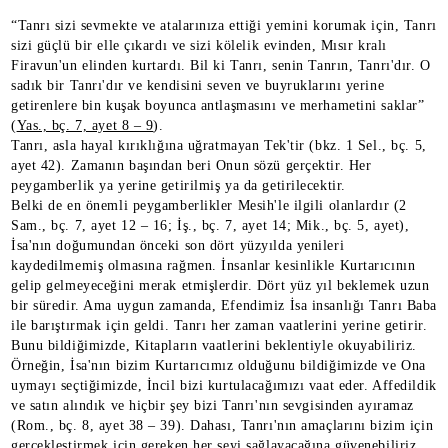
“Tanrı sizi sevmekte ve atalarınıza ettiği yemini korumak için, Tanrı
sizi güçlü bir elle çıkardı ve sizi kölelik evinden, Mısır kralı
Firavun'un elinden kurtardı. Bil ki Tanrı, senin Tanrın, Tanrı'dır. O
sadık bir Tanrı'dır ve kendisini seven ve buyruklarını yerine
getirenlere bin kuşak boyunca antlaşmasını ve merhametini saklar”
(
Yas., bç. 7, ayet 8 – 9
).
Tanrı, asla hayal kırıklığına uğratmayan Tek'tir (bkz. 1 Sel., bç. 5,
ayet 42). Zamanın başından beri Onun sözü gerçektir. Her
peygamberlik ya yerine getirilmiş ya da getirilecektir.
Belki de en önemli peygamberlikler Mesih'le ilgili olanlardır (2
Sam., bç. 7, ayet 12 – 16; İş., bç. 7, ayet 14; Mik., bç. 5, ayet),
İsa'nın doğumundan önceki son dört yüzyılda yenileri
kaydedilmemiş olmasına rağmen. İnsanlar kesinlikle Kurtarıcının
gelip gelmeyeceğini merak etmişlerdir. Dört yüz yıl beklemek uzun
bir süredir. Ama uygun zamanda, Efendimiz İsa insanlığı Tanrı Baba
ile barıştırmak için geldi. Tanrı her zaman vaatlerini yerine getirir.
Bunu bildiğimizde, Kitapların vaatlerini beklentiyle okuyabiliriz.
Örneğin, İsa'nın bizim Kurtarıcımız olduğunu bildiğimizde ve Ona
uymayı seçtiğimizde, İncil bizi kurtulacağımızı vaat eder. Affedildik
ve satın alındık ve hiçbir şey bizi Tanrı'nın sevgisinden ayıramaz
(Rom., bç. 8, ayet 38 – 39). Dahası, Tanrı'nın amaçlarını bizim için
gerçekleştirmek için gereken her şeyi sağlayacağına güvenebiliriz.