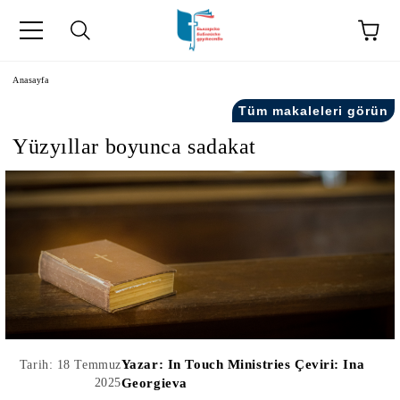
Anasayfa
Tüm makaleleri görün
Yüzyıllar boyunca sadakat
kip" на турски.
şiler" in Turkish.
Yazar:
In Touch Ministries Çeviri: Ina
Tarih: 18 Temmuz
2025
Georgieva