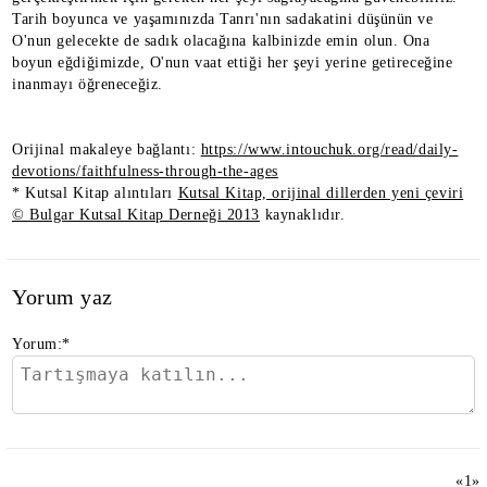
Tarih boyunca ve yaşamınızda Tanrı'nın sadakatini düşünün ve
O'nun gelecekte de sadık olacağına kalbinizde emin olun. Ona
boyun eğdiğimizde, O'nun vaat ettiği her şeyi yerine getireceğine
inanmayı öğreneceğiz.
Orijinal makaleye bağlantı:
https://www.intouchuk.org/read/daily-
devotions/faithfulness-through-the-ages
* Kutsal Kitap alıntıları
Kutsal Kitap, orijinal dillerden yeni çeviri
© Bulgar Kutsal Kitap Derneği 2013
kaynaklıdır.
Yorum yaz
Yorum:
*
«
1
»