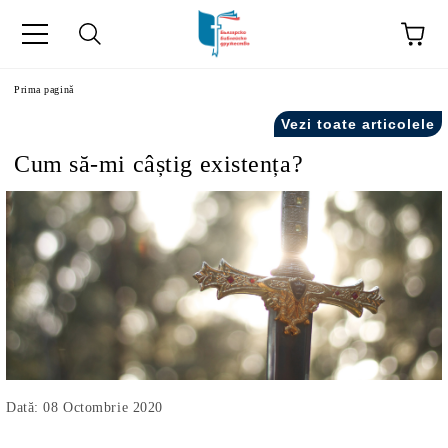
ă
Prima pagină
Vezi toate articolele
Cum să-mi câștig existența?
Dată: 08 Octombrie 2020