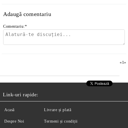
Adaugă comentariu
Comentariu:
*
«
1
»
Link-uri rapide:
Acasă
Livrare și plată
Despre Noi
Termeni și condiții