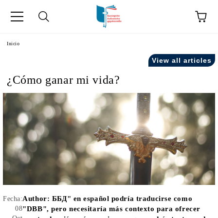
a
Inicio
View all articles
como "Inicio".
¿Cómo ganar mi vida?
Author:
ББД" en español podría traducirse como
Fecha:
08
"DBB", pero necesitaría más contexto para ofrecer