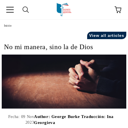
a
Inicio
View all articles
como "Inicio".
No mi manera, sino la de Dios
Author:
George Burke Traducción: Ina
Fecha: 09 Nov
2023
Georgieva