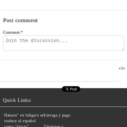
Post comment
Comment:
*
«
1
»
Quick Links:
Начало" en búlgaro se
Entrega y pago
traduce al español
como "Inicio".
Términos y