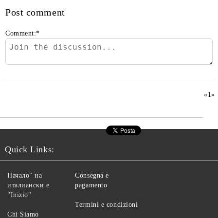
Post comment
Comment:
*
«
1
»
Quick Links:
Начало" на
Consegna e
италиански е
pagamento
"Inizio".
Termini e condizioni
Chi Siamo