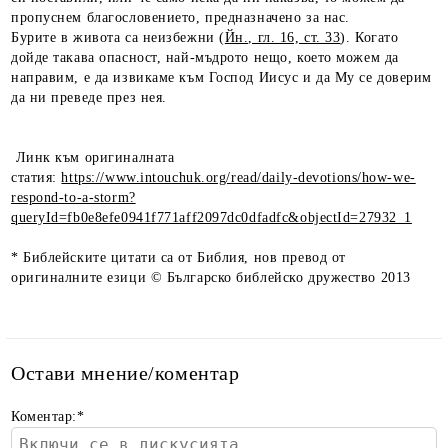
пропуснем благословението, предназначено за нас.
Бурите в живота са неизбежни (
Йн., гл. 16, ст. 33
). Когато
дойде такава опасност, най-мъдрото нещо, което можем да
направим, е да извикаме към Господ Иисус и да Му се доверим
да ни преведе през нея.
Линк към оригиналната
статия:
https://www.intouchuk.org/read/daily-devotions/how-we-
respond-to-a-storm?
queryId=fb0e8efe0941f771aff2097dc0dfadfc&objectId=27932_1
* Библейските цитати са от Библия, нов превод от
оригиналните езици © Българско библейско дружество 2013
Остави мнение/коментар
Коментар:
*