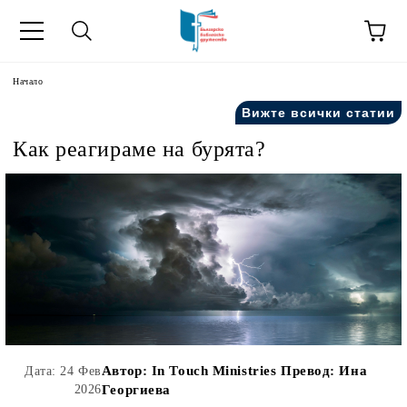
ик
Начало
Вижте всички статии
Как реагираме на бурята?
Автор:
In Touch Ministries Превод: Ина
Дата: 24 Фев
2026
Георгиева