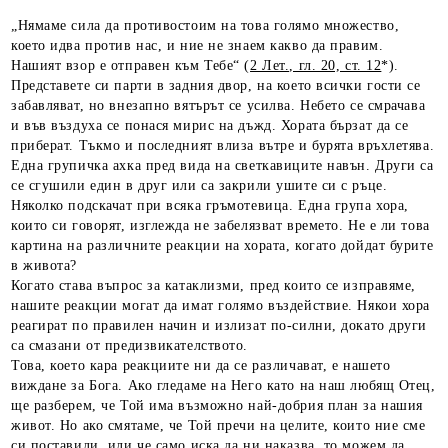
„Нямаме сила да противостоим на това голямо множество,
което идва против нас, и ние не знаем какво да правим.
Нашият взор е отправен към Тебе“ (
2 Лет., гл. 20, ст. 12
*).
Представете си парти в задния двор, на което всички гости се
забавляват, но внезапно вятърът се усилва. Небето се смрачава
и във въздуха се понася мирис на дъжд. Хората бързат да се
приберат. Тъкмо и последният влиза вътре и бурята връхлетява.
Една групичка ахка пред вида на светкавиците навън. Други са
се сгушили един в друг или са закрили ушите си с ръце.
Няколко подскачат при всяка гръмотевица. Една група хора,
които си говорят, изглежда не забелязват времето. Не е ли това
картина на различните реакции на хората, когато дойдат бурите
в живота?
Когато става въпрос за катаклизми, пред които се изправяме,
нашите реакции могат да имат голямо въздействие. Някои хора
реагират по правилен начин и излизат по-силни, докато други
са смазани от предизвикателството.
Това, което кара реакциите ни да се различават, е нашето
виждане за Бога. Ако гледаме на Него като на наш любящ Отец,
ще разберем, че Той има възможно най-добрия план за нашия
живот. Но ако смятаме, че Той пречи на целите, които ние сме
си поставили, или че само иска да ни наказва, то можем да