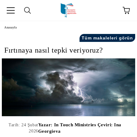
Anasayfa
Tüm makaleleri görün
Fırtınaya nasıl tepki veriyoruz?
kip" на турски.
şiler" in Turkish.
Yazar:
In Touch Ministries Çeviri: Ina
Tarih: 24 Şubat
2026
Georgieva