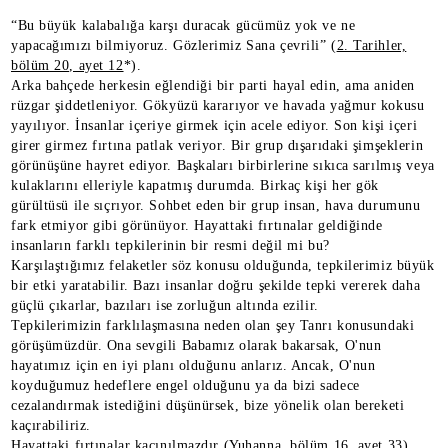
“Bu büyük kalabalığa karşı duracak gücümüz yok ve ne
yapacağımızı bilmiyoruz. Gözlerimiz Sana çevrili” (
2. Tarihler,
bölüm 20, ayet 12
*).
Arka bahçede herkesin eğlendiği bir parti hayal edin, ama aniden
rüzgar şiddetleniyor. Gökyüzü kararıyor ve havada yağmur kokusu
yayılıyor. İnsanlar içeriye girmek için acele ediyor. Son kişi içeri
girer girmez fırtına patlak veriyor. Bir grup dışarıdaki şimşeklerin
görünüşüne hayret ediyor. Başkaları birbirlerine sıkıca sarılmış veya
kulaklarını elleriyle kapatmış durumda. Birkaç kişi her gök
gürültüsü ile sıçrıyor. Sohbet eden bir grup insan, hava durumunu
fark etmiyor gibi görünüyor. Hayattaki fırtınalar geldiğinde
insanların farklı tepkilerinin bir resmi değil mi bu?
Karşılaştığımız felaketler söz konusu olduğunda, tepkilerimiz büyük
bir etki yaratabilir. Bazı insanlar doğru şekilde tepki vererek daha
güçlü çıkarlar, bazıları ise zorluğun altında ezilir.
Tepkilerimizin farklılaşmasına neden olan şey Tanrı konusundaki
görüşümüzdür. Ona sevgili Babamız olarak bakarsak, O'nun
hayatımız için en iyi planı olduğunu anlarız. Ancak, O'nun
koyduğumuz hedeflere engel olduğunu ya da bizi sadece
cezalandırmak istediğini düşünürsek, bize yönelik olan bereketi
kaçırabiliriz.
Hayattaki fırtınalar kaçınılmazdır (
Yuhanna, bölüm 16, ayet 33
).