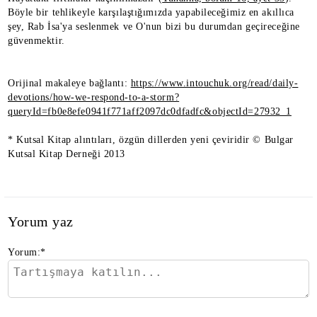
Böyle bir tehlikeyle karşılaştığımızda yapabileceğimiz en akıllıca
şey, Rab İsa'ya seslenmek ve O'nun bizi bu durumdan geçireceğine
güvenmektir.
Orijinal makaleye bağlantı:
https://www.intouchuk.org/read/daily-
devotions/how-we-respond-to-a-storm?
queryId=fb0e8efe0941f771aff2097dc0dfadfc&objectId=27932_1
* Kutsal Kitap alıntıları, özgün dillerden yeni çeviridir © Bulgar
Kutsal Kitap Derneği 2013
Yorum yaz
Yorum:
*