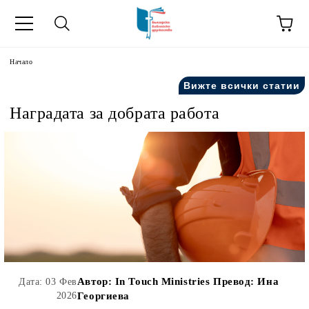
ик
Начало
Вижте всички статии
Наградата за добрата работа
Автор:
In Touch Ministries Превод: Ина
Дата: 03 Фев
2026
Георгиева