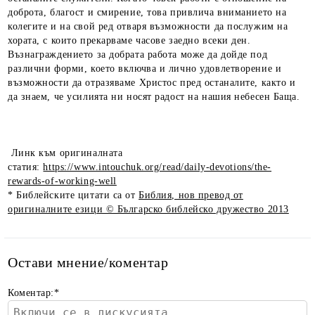
доброта, благост и смирение, това привлича вниманието на
колегите и на свой ред отваря възможности да послужим на
хората, с които прекарваме часове заедно всеки ден.
Възнаграждението за добрата работа може да дойде под
различни форми, което включва и лично удовлетворение и
възможности да отразяваме Христос пред останалите, както и
да знаем, че усилията ни носят радост на нашия небесен Баща.
Линк към оригиналната
статия:
https://www.intouchuk.org/read/daily-devotions/the-
rewards-of-working-well
* Библейските цитати са от
Библия, нов превод от
оригиналните езици © Българско библейско дружество 2013
Остави мнение/коментар
Коментар:
*