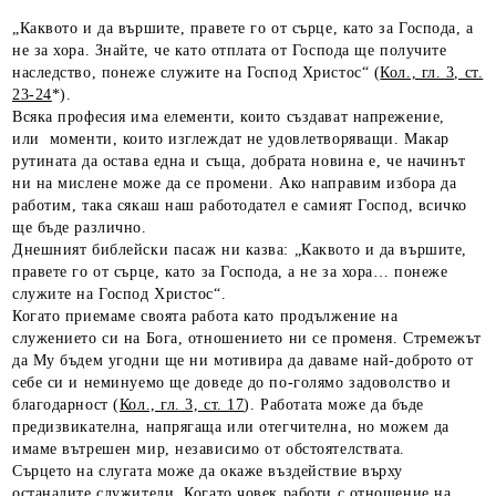
„Каквото и да вършите, правете го от сърце, като за Господа, а
не за хора. Знайте, че като отплата от Господа ще получите
наследство, понеже служите на Господ Христос“ (
Кол., гл. 3, ст.
23-24
*).
Всяка професия има елементи, които създават напрежение,
или моменти, които изглеждат не удовлетворяващи. Макар
рутината да остава една и съща, добрата новина е, че начинът
ни на мислене може да се промени. Ако направим избора да
работим, така сякаш наш работодател е самият Господ, всичко
ще бъде различно.
Днешният библейски пасаж ни казва: „Каквото и да вършите,
правете го от сърце, като за Господа, а не за хора… понеже
служите на Господ Христос“.
Когато приемаме своята работа като продължение на
служението си на Бога, отношението ни се променя. Стремежът
да Му бъдем угодни ще ни мотивира да даваме най-доброто от
себе си и неминуемо ще доведе до по-голямо задоволство и
благодарност (
Кол., гл. 3, ст. 17
). Работата може да бъде
предизвикателна, напрягаща или отегчителна, но можем да
имаме вътрешен мир, независимо от обстоятелствата.
Сърцето на слугата може да окаже въздействие върху
останалите служители. Когато човек работи с отношение на