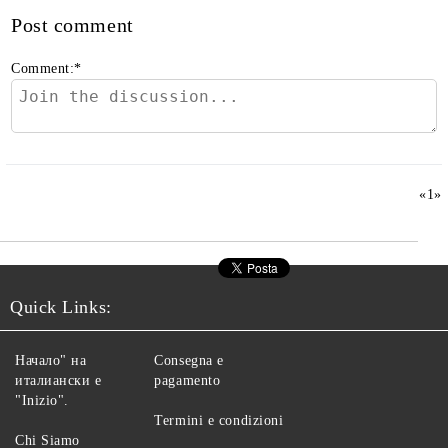
Post comment
Comment:
*
«
1
»
Quick Links:
Начало" на
Consegna e
италиански е
pagamento
"Inizio".
Termini e condizioni
Chi Siamo