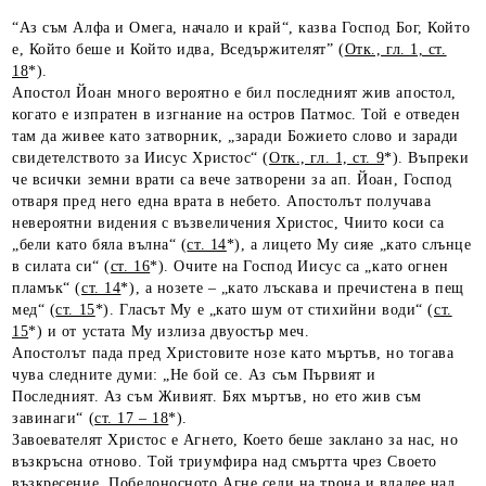
“Аз съм Алфа и Омега, начало и край“, казва Господ Бог, Който
е, Който беше и Който идва, Вседържителят” (
Отк., гл. 1, ст.
18
*).
Апостол Йоан много вероятно е бил последният жив апостол,
когато е изпратен в изгнание на остров Патмос. Той е отведен
там да живее като затворник, „заради Божието слово и заради
свидетелството за Иисус Христос“ (
Отк., гл. 1, ст. 9
*). Въпреки
че всички земни врати са вече затворени за ап. Йоан, Господ
отваря пред него една врата в небето. Апостолът получава
невероятни видения с възвеличения Христос, Чиито коси са
„бели като бяла вълна“ (
ст. 14
*), а лицето Му сияе „като слънце
в силата си“ (
ст. 16
*). Очите на Господ Иисус са „като огнен
пламък“ (
ст. 14
*), а нозете – „като лъскава и пречистена в пещ
мед“ (
ст. 15
*). Гласът Му е „като шум от стихийни води“ (
ст.
15
*) и от устата Му излиза двуостър меч.
Апостолът пада пред Христовите нозе като мъртъв, но тогава
чува следните думи: „Не бой се. Аз съм Първият и
Последният. Аз съм Живият. Бях мъртъв, но ето жив съм
завинаги“ (
ст. 17 – 18
*).
Завоевателят Христос е Агнето, Което беше заклано за нас, но
възкръсна отново. Той триумфира над смъртта чрез Своето
възкресение. Победоносното Агне седи на трона и владее над