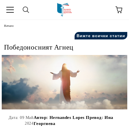
ик
Начало
Вижте всички статии
Победоносният Агнец
Автор:
Hernandes Lopes Превод: Ина
Дата: 09 Май
2024
Георгиева