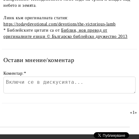
небето и земята.
Линк към оригиналната статия:
https://todaydevotional.com/devotions/the-victorious-lamb
* Библейските цитати са от
Библия, нов превод от
оригиналните езици © Българско библейско дружество 2013
Остави мнение/коментар
Коментар:
*
«
1
»