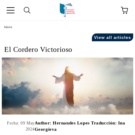
a
Inicio
View all articles
como "Inicio".
El Cordero Victorioso
Author:
Hernandes Lopes Traducción: Ina
Fecha: 09 May
2024
Georgieva