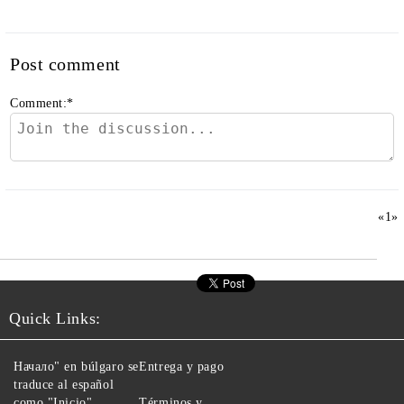
Post comment
Comment:
*
«
1
»
Quick Links:
Начало" en búlgaro se
Entrega y pago
traduce al español
como "Inicio".
Términos y