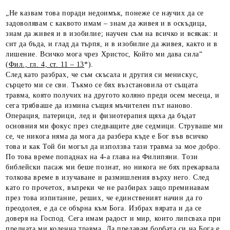
„Не казвам това поради недоимък, понеже се научих да се
задоволявам с каквото имам – знам да живея и в оскъдица,
знам да живея и в изобилие; научен съм на всичко и всякак: и
сит да бъда, и глад да търпя, и в изобилие да живея, както и в
лишение. Всичко мога чрез Христос, Който ми дава сила“
(
Фил., гл. 4, ст. 11 – 13
*).
След като разбрах, че съм скъсала и другия си менискус,
сърцето ми се сви. Тъкмо се бях възстановила от същата
травма, която получих на другото коляно преди осем месеца, и
сега трябваше да измина същия мъчителен път наново.
Операция, патерици, лед и физиотерапия щяха да бъдат
основния ми фокус през следващите две седмици. Струваше ми
се, че никога няма да мога да разбера къде е Бог във всичко
това и как Той би могъл да използва тази травма за мое добро.
По това време попаднах на 4-а глава на Филипяни. Този
библейски пасаж ми беше познат, но никога не бях прекарвала
толкова време в изучаване и размишления върху него. След
като го прочетох, въпреки че не разбирах защо преминавам
през това изпитание, реших, че единственият начин да го
преодолея, е да се обърна към Бога. Избрах вярата и да се
доверя на Господ. Сега имам радост и мир, които липсваха при
предната ми коленна травма. Да предавам борбата си на Бога е