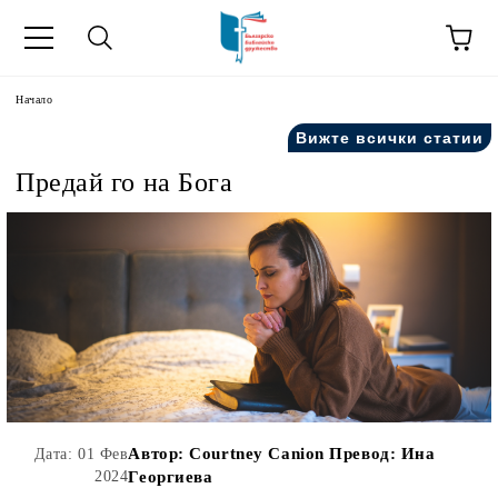
ик
Начало
Вижте всички статии
Предай го на Бога
Автор:
Courtney Canion Превод: Ина
Дата: 01 Фев
2024
Георгиева