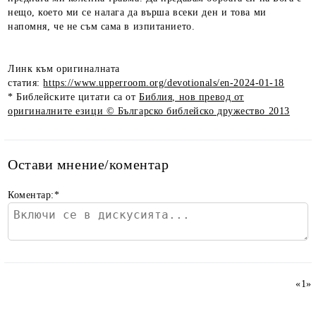
нещо, което ми се налага да върша всеки ден и това ми
напомня, че не съм сама в изпитанието.
Линк към оригиналната
статия:
https://www.upperroom.org/devotionals/en-2024-01-18
* Библейските цитати са от
Библия, нов превод от
оригиналните езици © Българско библейско дружество 2013
Остави мнение/коментар
Коментар:
*
«
1
»