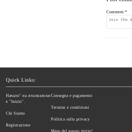
Comment:
*
Quick Links:
Начало" на италиански
Consegna e pagamento
е "Inizio".
Termini e condizioni
Chi Siamo
Politica sulla privacy
Registrazione
Mese del nuovo inizio!