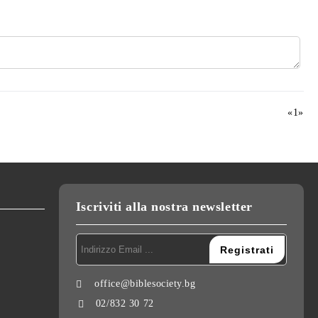
«
1
»
Iscriviti alla nostra newsletter
office@biblesociety.bg
02/832 30 72