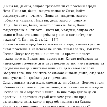
„Пиша ви, дечица, защото греховете ви са простени заради
Него. Пиша ви, бащи, защото познахте Онзи, Който
съществуваше в началото. Пиша ви, младежи, защото
победихте лукавия. Пиша ви, деца, защото познахте
Отца. Писах ви, бащи, защото познахте Онзи, Който
съществуваше в началото. Писах ви, младежи, защото сте
силни и Божието слово пребъдва у вас, и вие победихте
лукавия“ (
1 Йн., гл. 2, ст. 12 – 14
*).
Когато застанем пред Бога с покаяние и вяра, нашите грехове
биват простени. Ние повече не носим вината за тях, тъй като
Господ Иисус взе греха и вината ни на кръста и понесе
наказанието на Божия гняв вместо нас. Когато побързаме да
изповядаме греховете си и да се покаем за тях, няма причина да
продължаваме да изпитваме вина или да живеем със срам.
Въпреки това, ние понякога се самообвиняваме дълго, след като
това чувство би трябвало да е преминало.
Сатана винаги търси възможности да ни обвини. Понякога тези
обвинения са относно прегрешения, които вече сме изповядали.
Господ ни ги е опростил изцяло. Но ние също трябва да си
простим – в противен случай оставаме уязвими пред
разяждащата вина, както и пред обвиненията на Сатана.
Как може да преценим откъде идва чувството на вина?