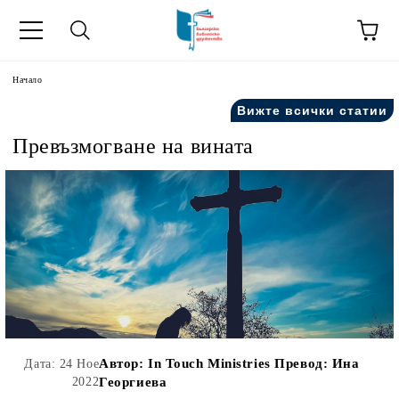
ик
Начало
Вижте всички статии
Превъзмогване на вината
Автор:
In Touch Ministries Превод: Ина
Дата: 24 Ное
2022
Георгиева