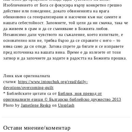
Изобличението от Бога се фокусира върху конкретно грешно
действие или поведение, докато обвиненията на врага
обикновено са генерализирани и насочени към нас самите и
нашата себестойност. Запомнете, той цели да ни смачка, така че
да живеем в срам и да се съмняваме в Божията любов.
Независимо дали чувството на съжаление, което изпитвате, е
основателно или не, трябва бързо да се справите с него – то
няма само да си отиде. Затова спрете да бягате и се изправете
пред източника на вашата вина. Време е да излезете от този
затвор и да започнете да ходите в радостта на Божията прошка.
Линк към оригиналната
статия:
https://www.intouchuk.org/read/daily-
devotions/overcoming-guilt
* Библейските цитати са от
Библия, нов превод от
оригиналните езици © Българско библейско дружество 2013
Photo by
Jametlene Reskp
on
Unsplash
Остави мнение/коментар