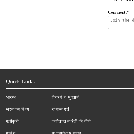
Comment:
*
Quick Links:
आरम्भः
वितरणं च भुगतानं
अस्माकम् विषये
सामान्य शर्ते
पञ्जीकृतिः
व्यक्तिगत माहिती की नीति
प्रवेशः
मा नवारंभस्य मासः!