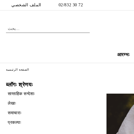
الملف الشخصي
02/832 30 72
आरम्भः
الصفحة الرئيسية
ब्लॉगः श्रेणयः
साप्ताहिक सन्देशाः
लेखाः
समाचाराः
प्रकल्पाः