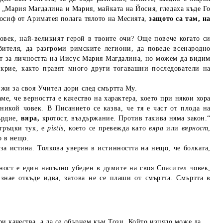
: „Мария Магдалина и Мария, майката на Йосия, гледаха къде Го
осиф от Ариматея полага тялото на Месията,
защото са там, на
овек, най-великият герой в твоите очи? Още повече когато си
бителя, да разгроми римските легиони, да поведе всенародно
нт за личността на Иисус Мария Магдалина, но можем да видим
е крие, както правят много други тогавашни последователи на
рижи за своя Учител дори след смъртта Му.
, че верността е качество на характера, което при някои хора
никой човек. В Писанието се казва, че тя е част от плода на
ърдие,
вяра,
кротост, въздържание. Против такива няма закон.“
гръцки тук, е
pistis
, което се превежда като
вяра
или
вярност
,
о в нещо.
 за истина. Толкова уверен в истинността на нещо, че болката,
ност е един напълно убеден в думите на своя Спасител човек,
знае откъде идва, затова не се плаши от смъртта. Смъртта в
ри качества, а да се обърнем към Този, Който изцяло може да