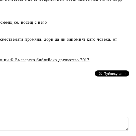
 смеещ се, носещ с него
ожествената промяна, дори да ни запомнят като човека, от
езици © Българско библейско дружество 2013
.