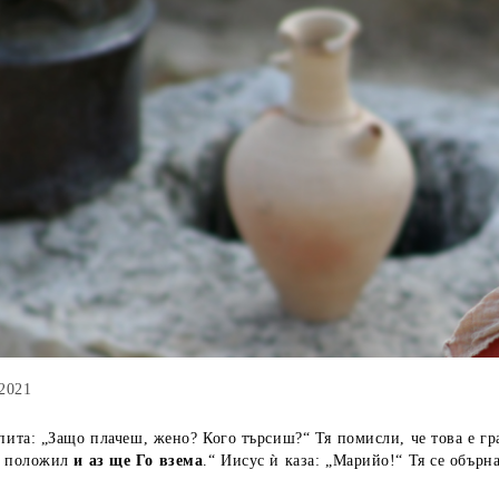
 2021
пита: „Защо плачеш, жено? Кого търсиш?“ Тя помисли, че това е гр
о положил
и аз ще Го взема
.“ Иисус ѝ каза: „Марийо!“ Тя се обърн