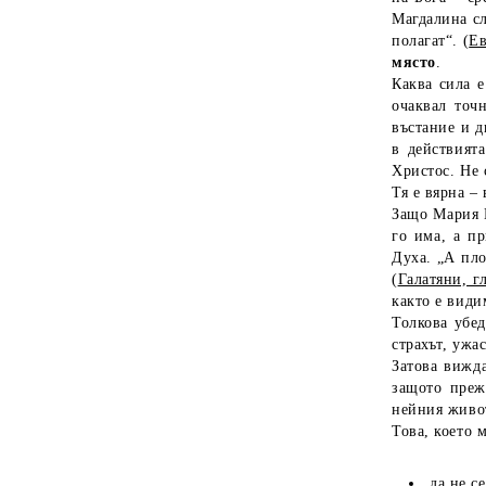
Магдалина сл
полагат“. (
Ев
място
.
Каква сила 
очаквал точ
въстание и 
в действият
Христос. Не 
Тя е вярна –
Защо Мария М
го има, а пр
Духа. „А пло
(
Галатяни, гл
както е види
Толкова убед
страхът, ужа
Затова вижд
защото преж
нейния живот
Това, което 
да не с