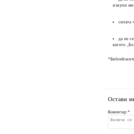
изкупи ми
силата 
да не с
когото „Бо
*Библейските
Остави м
Коментар:
*