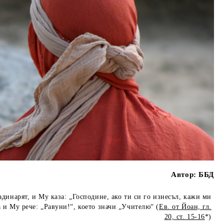
Автор:
ББД
адинарят, и Му каза: „Господине, ако ти си го изнесъл, кажи ми
а и Му рече: „Равуни!“, което значи „Учителю“ (
Ев. от Йоан, гл.
20, ст. 15-16
*)