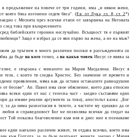
ен в продължение на повече от три години, има „и някои жени,
т която бяха изгонени седем бяса“. (
Ев. от Лука, гл. 8, ст. 2
*)
 заедно с Месията през всички етапи от завършека на Неговата
 и след това при възкресението.
сред библейските героини неслучайно. Всъщност тя е първият
 любимци? Защо е избрал да се яви първо на жена, а не на мъж?
ожем да тръгнем в много различни посоки в разсъжденията си
ябва да бъде
на кого
точно, а
на какъв човек
Иисус се явява за
нгелие, е свързана с миналото на Мария Магдалина. Иисус я
 и тези, с които тя следва Христос. Без значение от времето и
видими проявления, няма как да остави останалите равнодушни
 от бесове“. Ап. Павел има свое обяснение, което дава относно
ява всеки един от нас с телесна част - заедно съставяме едно
ри да имаме реални аргументи за това), апостолът казва: „
Бог
ст,
за да няма разногласия в тялото, а частите му еднакво да се
а любов и справедливост Бог не позволява всички да гледат на
ост Той показва благоволение към нея и днес ние я познаваме
ее един напълно различен живот, тя отдава всичко, което има
еден към Голгота, за да бъде разпънат, жените, заедно с Мария