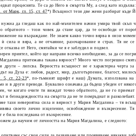
едват процесията. Те са до Него в смъртта Му, а след като издъхва
. от Марк, гл. 15, ст. 47
*) Всъщност тези две жени разбират къде Й
е нужна да гледаш как по най-мъчителен начин умира твой скъп ч
но обратното – този човек да стане цар, да те освободи от поро
движение на възраждане. Не знаем какво точно вярва в онзи моме
а ѝ сила и вяра, а не отчаяние, разочарование и страх. Тя не с
се отказва от Него, смятайки че я е заблудил и подвел.
 верен приятел, който ще направи всичко необходимо, за да се пог
агдалина притежава такава вярност? Много често погрешно смятаме
и други – липсва. Верността всъщност не е характерна черта за 
дът на Духа е: любов, радост, мир, дълготърпение, благост, милос
. 5, ст. 22-23
*, по-тъмният шрифт е наш) Думата, използвана на 
мо и в други преводи. Буквално означава да бъдеш убеден от няког
ен, че когато очите ти виждат точно обратното, да не го приемат
сът и безнадеждността на смъртта да не те помръднат и разколебаят.
аме тази невероятна сила и вярност у Мария Магдалина – тя всъщ
ивява своето лично изцеление, освобождение и възкресение. Тя 
 е била последвана от възкресение.
можем да научим от личността на Мария Магдалина, е следното:
е опитваме със свои сили да развиваме или проявяваме някакви доб