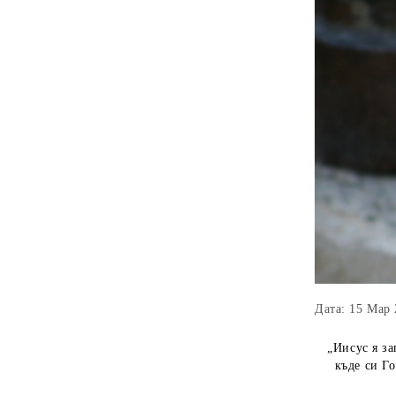
Дата: 15 Мар
„Иисус я за
къде си Г