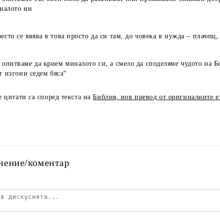
налото ни
често се явява в това просто да си там, до човека в нужда – плачещ,
е опитваме да крием миналото си, а смело да споделяме чудото на Б
г изгони седем бяса“
 цитати са според текста на
Библия, нов превод от оригиналните 
нение/коментар