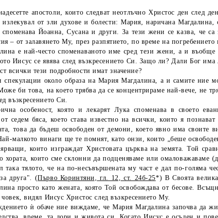
надесетте апостоли, които следват неотлъчно Христос ден след д
 излекувал от зли духове и болести: Мария, наричана Магдалина, о
 споменава Йоанна, Сусана и други. За тези жени се казва, че са
ия – от залавянето Му, през разпятието, по време на погребението
лина е най-често споменаваното име сред тези жени, а и въобще 
гото Иисус се явява след възкресението Си. Защо ли? Дали Бог има
ст всички тези подробности имат значение?
и спекулации около образа на Мария Магдалина, а и самите ние м
Може би това, на което трябва да се концентрираме най-вече, не тр
ед възкресението Си.
ична особеност, която и лекарят Лука споменава в своето ева
от седем бяса, което става известно на всички, които я познават
ата, това да бъдеш освободен от демони, което явно има своите 
Най-малкото винаги ще те помнят, като онзи, които „беше освободен
ярващи, които изграждат Христовата църква на земята. Той сравн
о хората, които сме склонни да подценяваме или омаловажаваме (до
л така тялото, че на по-несъвършената му част е дал по-голяма че
за друга". (
Първо Коринтяни, гл. 12, ст. 24б-25
*) В Своята велик
ина просто като жената, която Той освобождава от бесове. Всъщн
 човек, видял Иисус Христос след възкресението Му.
дението ѝ обаче ние виждаме, че Мария Магдалина започва да жив
едства, време, та дори и живота си. Когато Иисус е осъден и пов