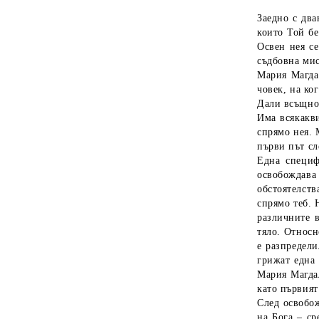
Заедно с два
които Той бе
Освен нея се
съдбовна мис
Мария Магда
човек, на ко
Дали всъщно
Има всякакв
спрямо нея. 
първи път сл
Една специф
освобождава 
обстоятелств
спрямо теб. 
различните в
тяло. Относн
е разпредели
грижат една 
Мария Магдал
като първият
След освобож
на Бога – ср