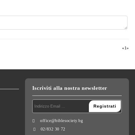
«
1
»
Iscriviti alla nostra newsletter
office@biblesociety.bg
02/832 30 72