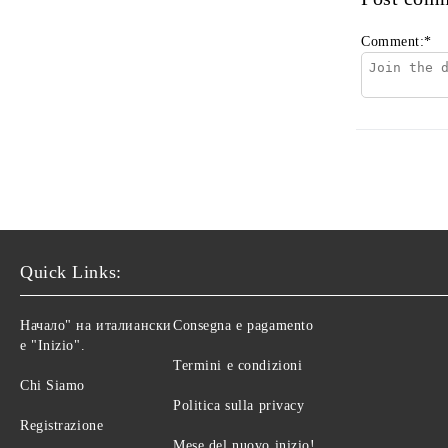
Comment:
*
Quick Links:
Начало" на италиански
Consegna e pagamento
е "Inizio".
Termini e condizioni
Chi Siamo
Politica sulla privacy
Registrazione
Mese del nuovo inizio!