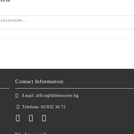
Contact Information:
Email:
office@biblesociety.bg
Telefono:
02/832 30 72