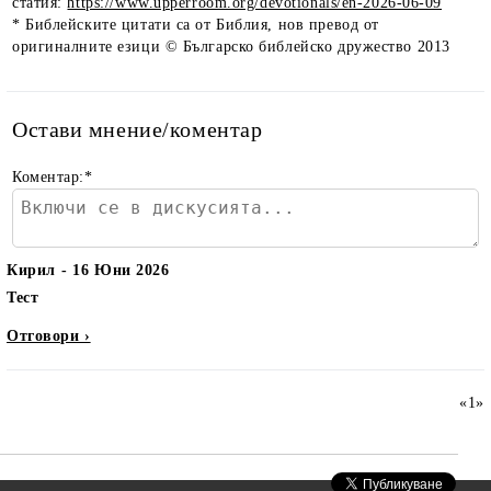
статия:
https://www.upperroom.org/devotionals/en-2026-06-09
* Библейските цитати са от Библия, нов превод от
оригиналните езици © Българско библейско дружество 2013
Остави мнение/коментар
Коментар:
*
Кирил
16 Юни 2026
Тест
Отговори ›
«
1
»