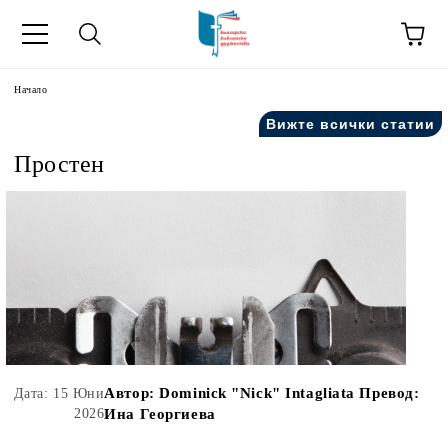
ик
Начало
Вижте всички статии
Простен
Автор:
Dominick "Nick" Intagliata Превод:
Дата: 15 Юни
2026
Ина Георгиева