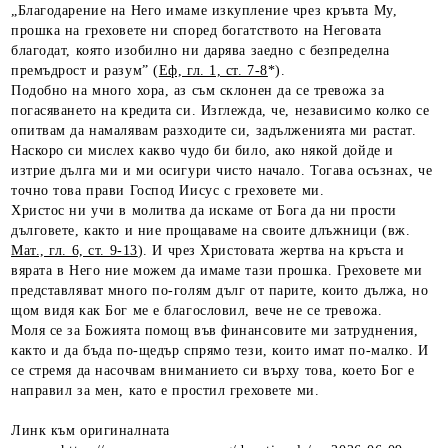
„Благодарение на Него имаме изкупление чрез кръвта Му,
прошка на греховете ни според богатството на Неговата
благодат, която изобилно ни дарява заедно с безпределна
премъдрост и разум” (
Еф, гл. 1, ст. 7-8
*).
Подобно на много хора, аз съм склонен да се тревожа за
погасяването на кредита си. Изглежда, че, независимо колко се
опитвам да намалявам разходите си, задълженията ми растат.
Наскоро си мислех какво чудо би било, ако някой дойде и
изтрие дълга ми и ми осигури чисто начало. Тогава осъзнах, че
точно това прави Господ Иисус с греховете ми.
Христос ни учи в молитва да искаме от Бога да ни прости
дълговете, както и ние прощаваме на своите длъжници (вж.
Мат., гл. 6, ст. 9-13
). И чрез Христовата жертва на кръста и
вярата в Него ние можем да имаме тази прошка. Греховете ми
представляват много по-голям дълг от парите, които дължа, но
щом видя как Бог ме е благословил, вече не се тревожа.
Моля се за Божията помощ във финансовите ми затруднения,
както и да бъда по-щедър спрямо тези, които имат по-малко. И
се стремя да насочвам вниманието си върху това, което Бог е
направил за мен, като е простил греховете ми.
Линк към оригиналната