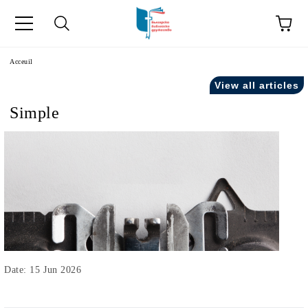
ge
Acceuil
View all articles
Simple
ски като "Équipe".
acts" in French.
Date: 15 Jun 2026