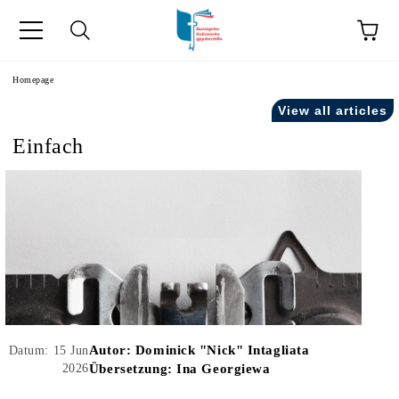
he
Homepage
View all articles
Einfach
Autor:
Dominick "Nick" Intagliata
Datum: 15 Jun
2026
Übersetzung: Ina Georgiewa