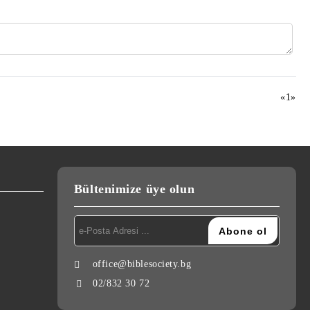
«
1
»
Bültenimize üye olun
office@biblesociety.bg
02/832 30 72