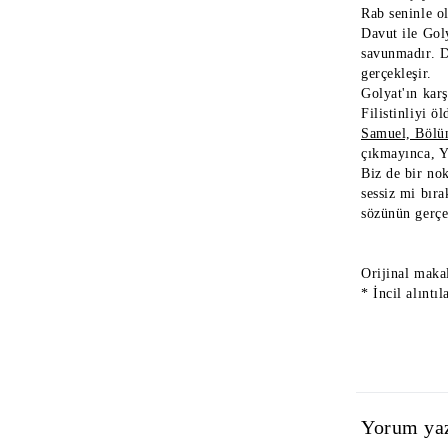
Rab seninle ol
Davut ile Goly
savunmadır. Da
gerçekleşir.
Golyat'ın kar
Filistinliyi ö
Samuel, Bölü
çıkmayınca, Y
Biz de bir no
sessiz mi bıra
sözünün gerçek
Orijinal maka
* İncil alıntıl
Yorum ya