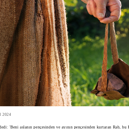
l 2024
edi: 'Beni aslanın pençesinden ve ayının pençesinden kurtaran Rab, bu Fil