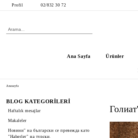
Profil
02/832 30 72
Ana Sayfa
Ürünler
Anasayfa
BLOG KATEGORİLERİ
Голиат'
Haftalık mesajlar
Makaleler
Новини" на български се превежда като
"Haberler" на турски.