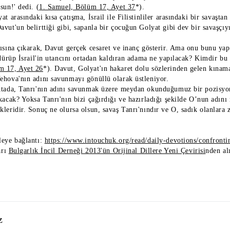
sun!' dedi. (
1. Samuel, Bölüm 17, Ayet 37
*).
at arasındaki kısa çatışma, İsrail ile Filistinliler arasındaki bir savaşta
vut'un belirttiği gibi, sapanla bir çocuğun Golyat gibi dev bir savaşçıy
şısına çıkarak, Davut gerçek cesaret ve inanç gösterir. Ama onu bunu ya
ldürüp İsrail'in utancını ortadan kaldıran adama ne yapılacak? Kimdir bu s
m 17, Ayet 26
*). Davut, Golyat'ın hakaret dolu sözlerinden gelen kınama
ehova'nın adını savunmayı gönüllü olarak üstleniyor.
ktada, Tanrı'nın adını savunmak üzere meydan okunduğumuz bir pozisyon
kacak? Yoksa Tanrı'nın bizi çağırdığı ve hazırladığı şekilde O’nun adını
leridir. Sonuç ne olursa olsun, savaş Tanrı'nındır ve O, sadık olanlara z
leye bağlantı:
https://www.intouchuk.org/read/daily-devotions/confronti
arı
Bulgarlık İncil Derneği 2013'ün Orijinal Dillere Yeni Çevirisi
nden al
z