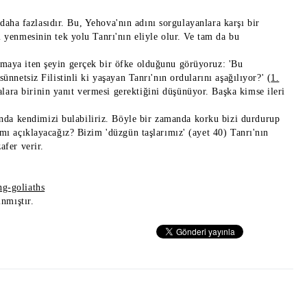
n daha fazlasıdır. Bu, Yehova'nın adını sorgulayanlara karşı bir
ı yenmesinin tek yolu Tanrı'nın eliyle olur. Ve tam da bu
pmaya iten şeyin gerçek bir öfke olduğunu görüyoruz: 'Bu
ünnetsiz Filistinli ki yaşayan Tanrı'nın ordularını aşağılıyor?' (
1.
lara birinin yanıt vermesi gerektiğini düşünüyor. Başka kimse ileri
da kendimizi bulabiliriz. Böyle bir zamanda korku bizi durdurup
 mı açıklayacağız? Bizim 'düzgün taşlarımız' (ayet 40) Tanrı'nın
afer verir.
ng-goliaths
ınmıştır.