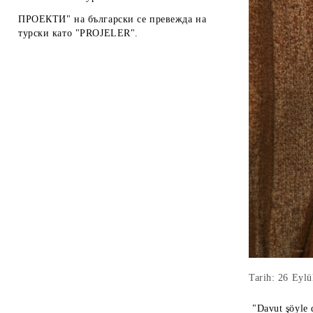
ПРОЕКТИ" на български се превежда на
турски като "PROJELER".
Tarih: 26 Eylü
"Davut şöyle d