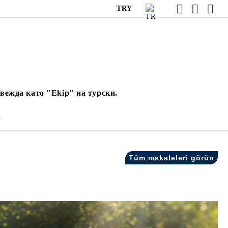
TRY
вежда като "Ekip" на турски.
.
Tüm makaleleri görün