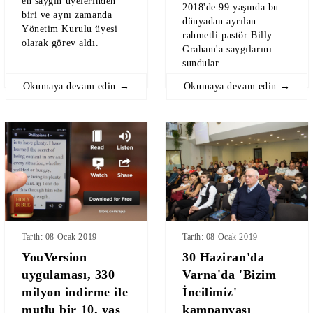
en saygın üyelerinden
2018'de 99 yaşında bu
biri ve aynı zamanda
dünyadan ayrılan
Yönetim Kurulu üyesi
rahmetli pastör Billy
olarak görev aldı.
Graham'a saygılarını
sundular.
Okumaya devam edin →
Okumaya devam edin →
Tarih: 08 Ocak 2019
Tarih: 08 Ocak 2019
YouVersion
30 Haziran'da
uygulaması, 330
Varna'da 'Bizim
milyon indirme ile
İncilimiz'
mutlu bir 10. yaş
kampanyası