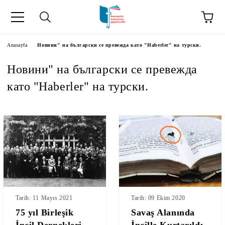
Anasayfa
Новини" на български се превежда като "Haberler" на турски.
Новини" на български се превежда
като "Haberler" на турски.
kip" на турски.
şiler" in Turkish.
Tarih: 11 Mayıs 2021
Tarih: 09 Ekim 2020
75 yıl Birleşik
Savaş Alanında
İncil Dernekleri
İncille Kurtarıldı