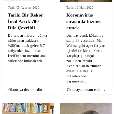
Tarih: 05 Ağustos 2020
Tarih: 19 Mart 2020
Tarihi Bir Rekor:
Koronavirüs
İncil Artık 700
sırasında hizmet
Dile Çevrildi
etmek
Bu yıldan itibaren dünya
Bu, Tay etnik kökenine
nüfusunun yaklaşık
sahip 33 yaşındaki Mu
%80'ine denk gelen 5,7
Weiksu gibi aşırı ihtiyaç
milyardan fazla insan,
içindeki fakir vaizlerin
İncil'in tam metnini ana
karşılaştığı birçok
dillerinde bulabilecek.
zorluktan biridir.
Kendisi Çin'in Yunnan
eyaletinin dağlık
bölgelerinde
yaşamaktadır.
Okumaya devam edin →
Okumaya devam edin →