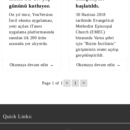
gününü kutluyor.
başlatıldı.
On yıl önce, YouVersion
30 Haziran 2018
İncil okuma uygulaması,
tarihinde Evangelical
yeni açılan iTunes
Methodist Episcopal
uygulama platformasında
Church (EMEC)
sunulan ilk 200 ürün
binasında Varna şehri
arasında yer alıyordu.
için "Bizim İncilimiz"
girişiminin resmi açılışı
gerçekleştirildi.
Okumaya devam edin →
Okumaya devam edin →
«
»
Page 1 of 1
1
Quick Links: