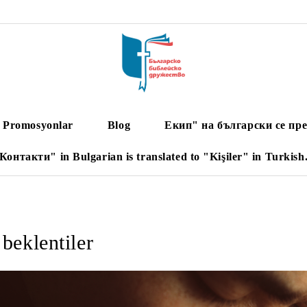
Promosyonlar
Blog
Екип" на български се пре
Контакти" in Bulgarian is translated to "Kişiler" in Turkish
beklentiler