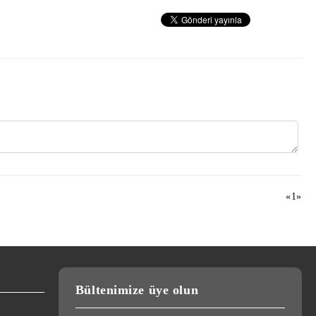
«
1
»
Bültenimize üye olun