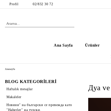
Profil
02/832 30 72
Ana Sayfa
Ürünler
Anasayfa
BLOG KATEGORİLERİ
Дуа ve 
Haftalık mesajlar
Makaleler
Новини" на български се превежда като
"Haberler" на турски.