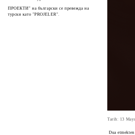
ПРОЕКТИ" на български се превежда на
турски като "PROJELER".
Tarih: 13 May
Dua etmekten 