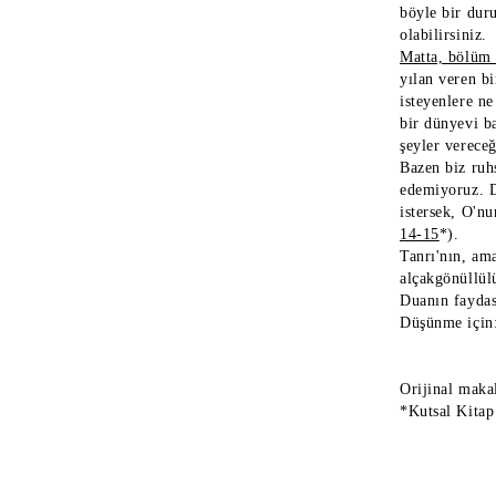
böyle bir dur
olabilirsiniz.
Matta, bölüm 
yılan veren bi
isteyenlere ne
bir dünyevi ba
şeyler vereceğ
Bazen biz ruh
edemiyoruz. D
istersek, O'nu
14-15
*).
Tanrı'nın, am
alçakgönüllülü
Duanın faydası
Düşünme için:
Orijinal maka
*Kutsal Kitap 