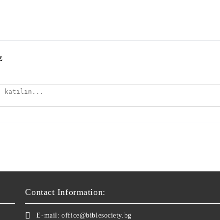
z
Contact Information:
E-mail:
office@biblesociety.bg