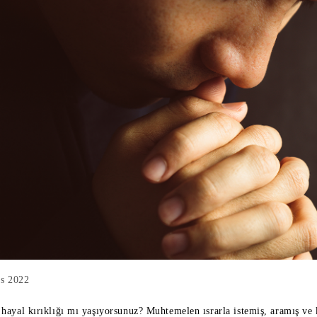
ıs 2022
hayal kırıklığı mı yaşıyorsunuz? Muhtemelen ısrarla istemiş, aramış ve 