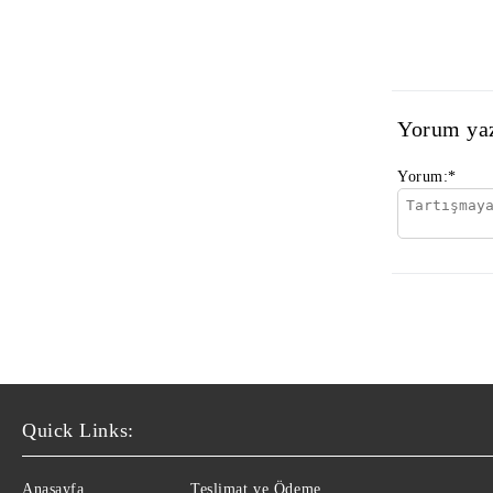
Yorum ya
Yorum:
*
Quick Links:
Anasayfa
Teslimat ve Ödeme