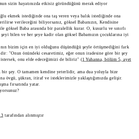
nun sizin hayatınızda etkisiz göründüğünü merak ediyor
lu ekmek istediğinde ona taş veren veya balık istediğinde ona
erilirse verileceğini biliyorsanız, göksel Babanızın, Kendisine
le göksel Baba arasında bir paralellik kurar. O, kusurlu ve sınırlı
r şeyi bilen ve her şeye kadir olan göksel Babamızın çocuklarına iyi
ı'nın bizim için en iyi olduğunu düşündüğü şeyle örtüşmediğini fark
dir: "Onun önündeki cesaretimiz, eğer onun iradesine göre bir şey
stersek, onu elde edeceğimizi de biliriz" (
1 Yuhanna, bölüm 5, ayet
z bir şey. O tamamen kendine yeterlidir, ama dua yoluyla bize
ona övgü, şükran, itiraf ve isteklerimizle yaklaştığımızda gelişir.
uşma fırsatında yatar.
iyorsunuz?
13
tarafından alınmıştır