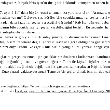
umdaysanız, birçok Hristiyan'ın dua gücü hakkında konuşurken neden bu
7, ayet 9-11
* daha büyük resmi anlamamıza yardımcı olur: "Aranızda, oğ
r adam var mı? Öyleyse, siz, kötüler bile çocuklarınıza iyi şeyler nasıl v
 kadar daha fazla iyi şeyler vereceğini düşünün!" Rab İsa, dünyevi baba i
banın bile çocuklarına iyi şeyler verebileceğini belirtir. Bu nedenle, he
i anlaşılabilir bir durumdur.
sal bebekler gibiyiz. Sınırlı anlayışımızla, dualarımızın her zaman Tanr
ua, bizim irademize değil Tanrı'nın iradesine göre olduğunda güç sahibi
n bizi duyduğudur. Ve eğer O'nun bizi duyduğunu biliyorsak, hangi şeyi i
açlarını gerçekleştirmek için çocuklarının dualarını kullanması inanılma
ğü, bağımlılığı, itaati ve güveni öğretir. Tanrı ile kişisel ilişkilerimiz, 
, ne alabileceğimizde değil, tüm ihtiyaçlarımızı karşılayan Kişi ile kon
 Duaya nasıl yaklaşıyorsunuz? Temelde bir şeyler almak için mi dua ed
leye bağlantı:
https://www.intouch.org/read/daily-devotions
alıntıları
İncil, orijinal dillerden yeni çeviri © Bulgar İncil Derneği 20