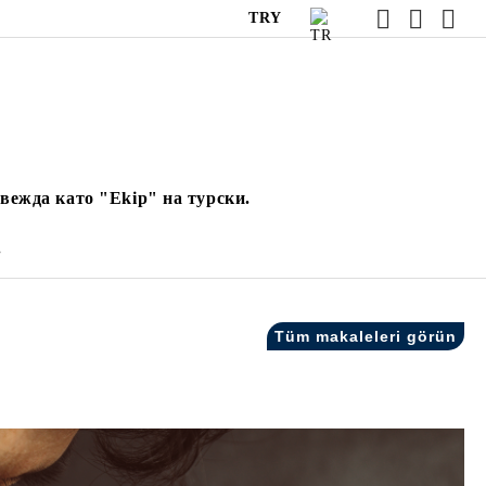
TRY
вежда като "Ekip" на турски.
.
Tüm makaleleri görün