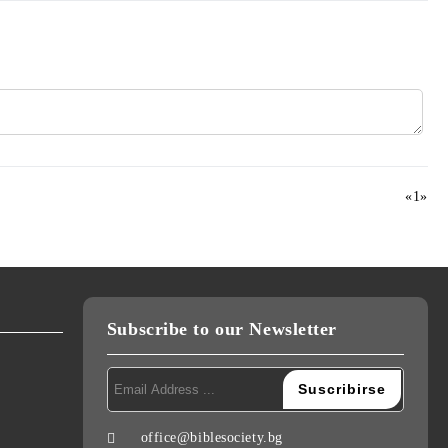
«
1
»
Subscribe to our Newsletter
office@biblesociety.bg