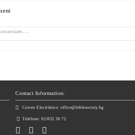
ment
Contact Information:
Correo Electrónico:
office@biblesociety.bg
Teléfono:
02/832 30 72