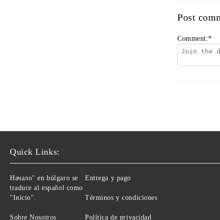
Post com
Comment:
*
Quick Links:
Начало" en búlgaro se
Entrega y pago
traduce al español como
"Inicio".
Términos y condiciones
Sobre Nosotros
Política de privacidad