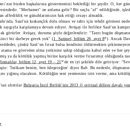
rı’nın bizden başkalarına göstermemizi beklediği bir şeydir. O, her g
esindedir. "Merhamet" ne anlama gelir? Bir suçlu "af" edildiğinde, işled
an affedildik ve günahlarımızın hak ettiği cezayı almadık.
abı'nda, Saul'un kıskançlık dolu olması ve tahtı için tehdit görmesi ne
ak saygıyla karşılamaya devam ediyor. Avüşay ile birlikte Saul'un kampı
rak görürler. Avüşay, durumu şöyle değerlendirir: “Tanrı bugün düşmanını
kinci bir darbeye gerek yok” (
1. Samuel, bölüm 26, ayet 8
*). Ancak Dav
reddeder, çünkü Saul’un fırsat bulsa kendisini öldürmekten çekinmeyeceği
l atama ve görevden alma yetkisine sahip olduğunu kabul eder ve her şeyi
rmiş ya da kötülük yapmış birine karşılık verme fırsatımız olduğunda nas
Romalılar, bölüm 12, ayet 19 – 21
*'de en iyi şekilde dile getiriyor: “Se
ştır: 'İntikam benim, ben ödeşeceğim' diyor Rab. Bu nedenle, düşmanın
ğını yığmış olacaksın. Kötülüğün seni yenmesine izin verme, ama kötülüğ
tan alıntılar
Bulgaria İncil Birliği'nin 2013 © orijinal dillere dayalı yen
z