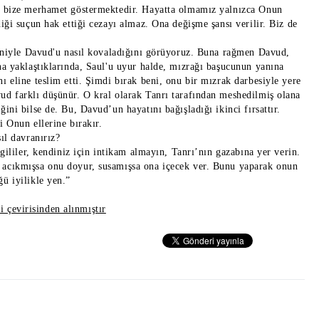
ün bize merhamet göstermektedir. Hayatta olmamız yalnızca Onun
iği suçun hak ettiği cezayı almaz. Ona değişme şansı verilir. Biz de
deniyle Davud'u nasıl kovaladığını görüyoruz. Buna rağmen Davud,
na yaklaştıklarında, Saul'u uyur halde, mızrağı başucunun yanına
 eline teslim etti. Şimdi bırak beni, onu bir mızrak darbesiyle yere
ud farklı düşünür. O kral olarak Tanrı tarafından meshedilmiş olana
ni bilse de. Bu, Davud’un hayatını bağışladığı ikinci fırsattır.
 Onun ellerine bırakır.
ıl davranırız?
vgililer, kendiniz için intikam almayın, Tanrı’nın gazabına yer verin.
 acıkmışsa onu doyur, susamışsa ona içecek ver. Bunu yaparak onun
ü iyilikle yen.”
i çevirisinden alınmıştır