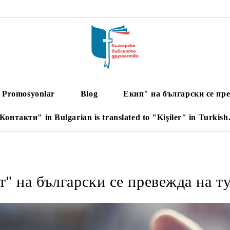
Promosyonlar
Blog
Екип" на български се пре
Контакти" in Bulgarian is translated to "Kişiler" in Turkish
" на български се превежда на ту