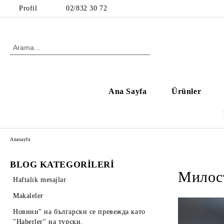
Profil
02/832 30 72
Ana Sayfa
Ürünler
Anasayfa
BLOG KATEGORİLERİ
Милост
Haftalık mesajlar
Makaleler
Новини" на български се превежда като
"Haberler" на турски.