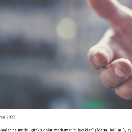
ran 2022
lanlar ne mutlu, çünkü onlar merhamet bulacaklar” (
Matta, bölüm 5, ay