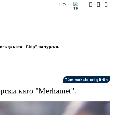
TRY
вежда като "Ekip" на турски.
.
Tüm makaleleri görün
рски като "Merhamet".