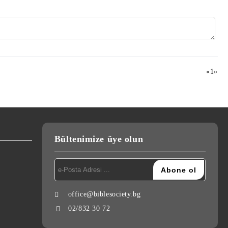
«
1
»
Bültenimize üye olun
office@biblesociety.bg
02/832 30 72