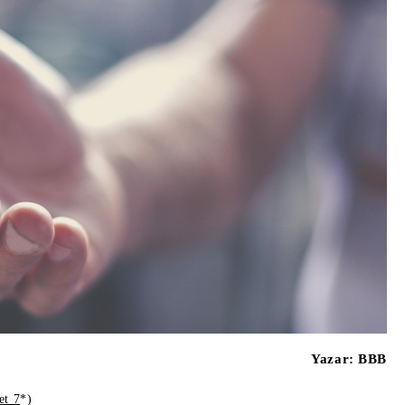
Yazar:
BBB
et 7
*)