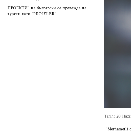
ПРОЕКТИ" на български се превежда на
турски като "PROJELER".
Tarih: 20 Hazi
“Merhametli o