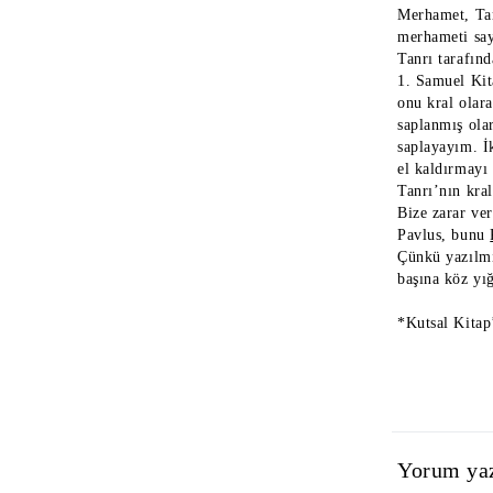
Merhamet, Tan
merhameti say
Tanrı tarafınd
1. Samuel Kit
onu kral olar
saplanmış ola
saplayayım. İ
el kaldırmayı 
Tanrı’nın kra
Bize zarar ve
Pavlus, bunu
Çünkü yazılmı
başına köz yı
*Kutsal Kitap’
Yorum ya