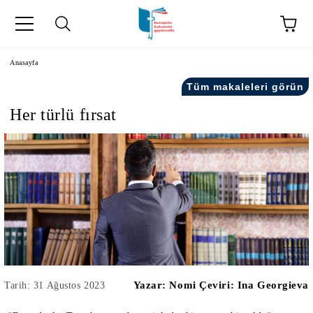
Anasayfa
Tüm makaleleri görün
Her türlü fırsat
kip" на турски.
şiler" in Turkish.
Yazar:
Nomi Çeviri: Ina Georgieva
Tarih: 31 Ağustos 2023