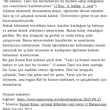
“Bu nedenle, Tanrı’nın merhametiyle bu hizmete sahip olduğumuz
için cesaretimizi kaybetmiyoruz”
(2 Kor., 4. bölüm, 1. ayet
*).
Ailemin ekonomik durumundan dolayı, eğitimime devam etmeden
önce üç yıl çalışmak zorunda kaldım. Üniversiteye gitme fırsatı beni
heyecanlandırıyordu.
Hukuk bölümünü bitirdikten sonra, hayalini kurduğum işi bulmayı
ve aileme destek olabilmeyi umuyordum. Bunun kolay olmadığını
gördüm. Bir dini kitapçıda işe girdim ve orada birkaç aydır
çalışıyorum. Bazen üniversitedeki hayallerimi ve umutlarımı
hatırlayınca üzülüyorum. Orada öğrendiklerimi kullanmama olanak
tanıyacak bir iş hala istiyorum ve kardeşimin eğitimine katkıda
bulunmayı arzuluyorum.
Bir gün Kutsal Ruh kalbime şöyle dedi: “Tanrı’ya hizmet etmek bir
hediye ve çok özel bir fırsattır.” O zaman Tanrı’nın bana sunduğu
her fırsat için teşekkür etmeyi öğrendim. Dini bir kitapçıda
çalışmak, Tanrı’dan gelen özel bir şanstı. Yarın için bir şey
diyemem, ama bugün Rab’be hizmet edebilmek ve çalışabilmek için
minnettarım.
Orijinal makaleye
bağlantı:
https://www.upperroom.org/devotionals/en-2023-08-25
* Alıntılar
Kutsal Kitap, orijinal dillerden yeni çeviri © Bulgaristan
Bible Society 2013