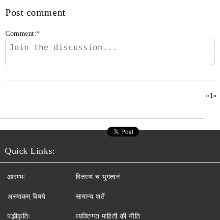
Post comment
Comment:
*
«
1
»
Quick Links:
आरम्भः
वितरणं च भुगतानं
अस्माकम् विषये
सामान्य शर्ते
पञ्जीकृतिः
व्यक्तिगत माहिती की नीति