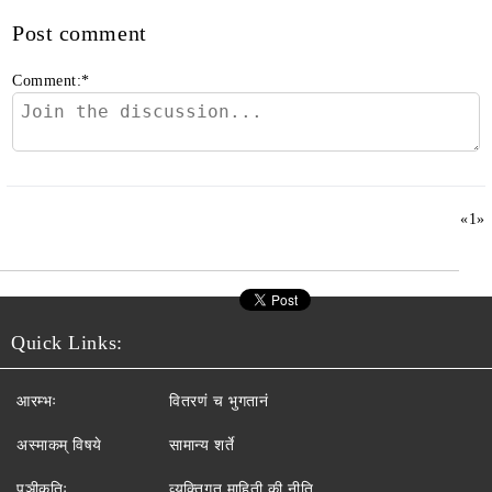
Post comment
Comment:
*
«
1
»
Quick Links:
आरम्भः
वितरणं च भुगतानं
अस्माकम् विषये
सामान्य शर्ते
पञ्जीकृतिः
व्यक्तिगत माहिती की नीति