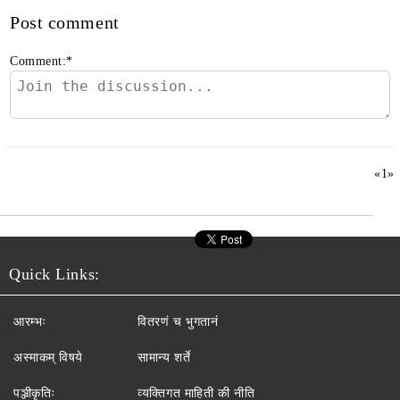
Post comment
Comment:
*
«
1
»
Quick Links:
आरम्भः
वितरणं च भुगतानं
अस्माकम् विषये
सामान्य शर्ते
पञ्जीकृतिः
व्यक्तिगत माहिती की नीति