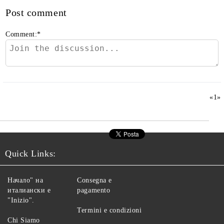
Post comment
Comment:
*
«
1
»
Quick Links:
Начало" на
Consegna e
италиански е
pagamento
"Inizio".
Termini e condizioni
Chi Siamo