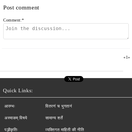
Post comment
Comment:
*
«
1
»
Quick Links:
आरम्भः
वितरणं च भुगतानं
अस्माकम् विषये
सामान्य शर्ते
पञ्जीकृतिः
व्यक्तिगत माहिती की नीति